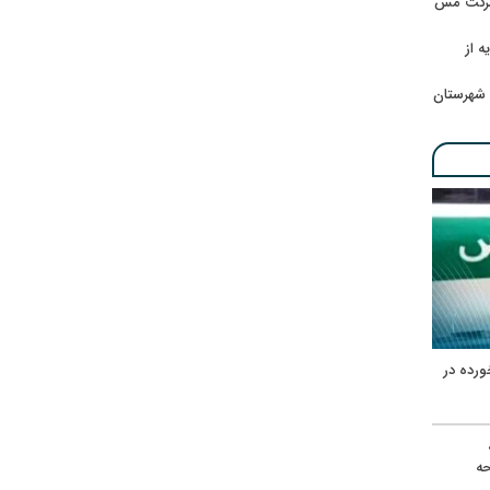
 شرکت مس
ه از
 شهرستان
ورده در
ه
حه