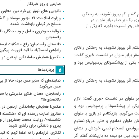
صارمی و روز خبرنگار
نانوایی های نوق زیر ذره بین معاون
 گفتم اگر پیروز نشوید، به رختکن
وزارت اطلاعات
ی یک بر صفر برابر ملوان در
مسلح در کرمان بازداشت شدند
انی‌فر تسلیت بگویم که یکی از
توقیف خودروی حامل چوب جنگلی تاغ
رفسنجان
دادستان رفسنجان: رفع مشکلات ایست
م اگر پیروز نشوید، به رختکن راه‌تان
راه‌آهن احمدآباد با قید فوریت پیگیر
صفر برابر ملوان در نشست خبری گفت:
عکس| همایش جاماندگان اربعین در 
که یکی از پیشکسوتان پرسپولیس بود و
پربازدیدها
م اگر پیروز نشوید، به رختکن راه‌تان
نماینده‌ای که مدیر مس بود؛ حالا از بی
مس می‌گوید
رفسنجان، معدن طلای مدیریتی یا سر
ابر ملوان در نشست خبری گفت: لازم
بلاتصدی‌ها؟
 یکی از پیشکسوتان پرسپولیس بود و
عکس| همایش جاماندگان اربعین در 
ی‌گویم. بازیکنانم در بازی با ملوان
سالروز اسارت رزمنده ای که «شکسته ام
یتی به بازیکنان ملوان ندادیم و حتی می‌توانستیم
پیری و دلتنگی برای رفقای شهید
پرسپولیس انسجام تیمی خودش را نشان
تفکری: قراردادم را نه امضا کردم نه ثب
م اما این بازی را بردیم. بین دو نیمه به بازیکنانم گفتم اگر