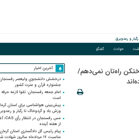
گبار و رعدوبرق
ور
اشت
حوادث
گفتگو
آخرین اخبار
رختکن راه‌تان نمی‌دهم/
درخشش دانشجوی ولیعصر رفسنجان 
‌اند
جشنواره قرآن و عترت کشور
امام جمعه رفسنجان: تقوا لازمه حرفه 
است
پیش‌بینی هواشناسی برای استان کرمان
وزش باد و گردوخاک تا رگبار و رعدوبر
مس رفسنجان 
از هفته آینده
پیام رئیس کل دادگستری استان کرمان 
مناسبت ۱۷ مردادماه سالروز شهادت ش