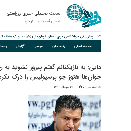
سایت تحلیلی خبری روراستی
اخبار رفسنجان و كرمان
پیش‌بینی هواشناسی برای استان کرمان؛ از وزش باد و گردوخاک تا ر
درخشش دانشجوی ولیعصر رفسنجان در جشنواره قرآن و عترت کش
صفحه اصلی
رفسنجان
سیاسی
گزارش
یادد
امام جمعه رفسنجان: تقوا لازمه حرفه خبرنگاری است
دایی: به بازیکنانم گفتم پیروز نشوید به 
جوان‌ها هنوز جو پرسپولیس را درک نکرد‌ه
شناسه خبر: 1340
۲۶ مرداد ۱۳۹۲