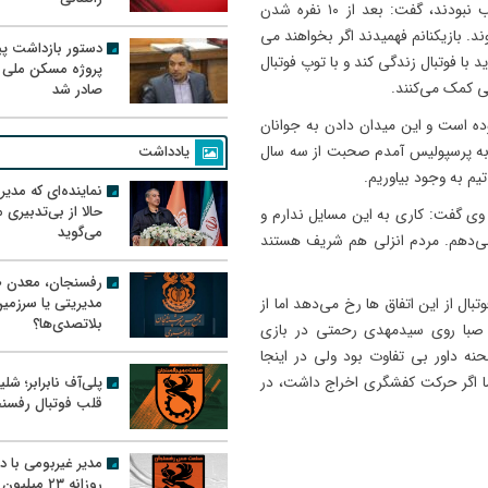
دایی در مورد اینکه سرمربی ملوان گفت که بازیکنانم جاه طلب نبودند، گفت: بعد از ۱۰ نفره شدن
ند. بازیکنانم فهمیدند اگر بخواهند می
دستور بازداشت پیم
 با فوتبال زندگی کند و با توپ فوتبال
پروژه مسکن ملی 
لی کمک می‌کنند.
صادر شد
ه است و این میدان دادن به جوانان
یادداشت
ی به پرسپولیس آمدم صحبت از سه سال
یم به وجود بیاوریم.
نماینده‌ای که مدی
حالا از بی‌تدبیری
وی گفت: کاری به این مسایل ندارم و
می‌گوید
می‌دهم. مردم انزلی هم شریف هستند
رفسنجان، معدن ط
مدیریتی یا سرزمی
ال از این اتفاق ها رخ می‌دهد اما از
بلاتصدی‌ها؟
 صبا روی سیدمهدی رحمتی در بازی
ه داور بی تفاوت بود ولی در اینجا
پلی‌آف نابرابر؛ شل
ا اگر حرکت کفشگری اخراج داشت، در
قلب فوتبال رفسن
مدیر غیربومی با د
روزانه ۲۳ میل