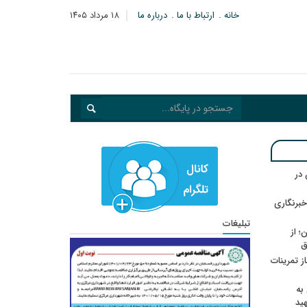
خانه
ارتباط با ما
درباره ما
۱۸ مرداد ۱۴۰۵
در
خبرنگاری
تبلیغات
؛ از
ق
در انتظار رأی CAS؛ آغاز تمرینات
به
هید