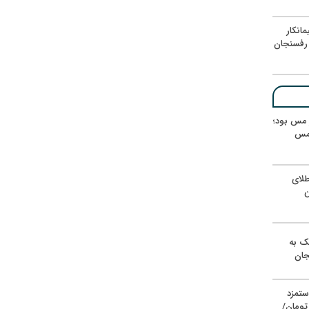
انکار
رفسنجان
ر مس بود؛
 مس
لای
ن
یک به
جان
ستمزد
یون تومان/