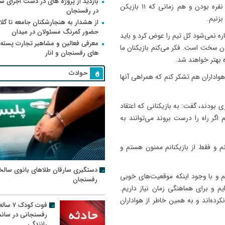
بازدید از پروژه های در دست اجرای
پیروز نشوید شما را به رختکن راه نمی‌دهم و هم در زمان ۱۰ نفره بودن و هم زمانی که ۱۱ بازیکن
در رفسنجان
بزنیم.
از هشدار به هنجارشکنان جامعه تا گلای
حضور کمرنگ مسئولان در میدان
ره نمی‌شود کل تیم را عوض کرد و باید
معرفی فعالین و مشاهیر تجارت پسته
دن سخت است. فکر می‌کنم بازیکنان ما
های رفسنجان و انار
 بهتر خواهند شد.
حوادث
 هواداران هم تشکر کنم که همراهی آنها
ی بودند، گفت: به بازیکنانی که اعتقاد
 اگر راه را درست بروند می‌توانند به
 و فقط از بازیکنانم ممنون هستم و
دستگیری سارقان طلاهای بانوی سالخ
م و با وجود اینکه موقعیت‌های خوبی
رفسنجان
 تیم را تغییر داده‌ایم و برای هماهنگی زمان نیاز داریم.
رده‌اند و به همین خاطر از هواداران
فوت کودک ۷ سال
رفسنجانی در سان
رانندگی