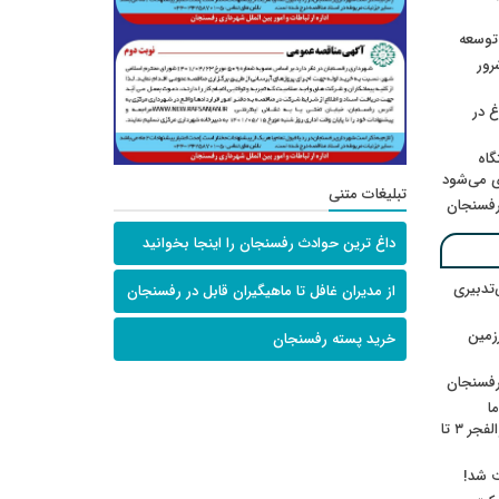
 توسعه
: ۲۱ مزدور موساد و ۴ شرور
 در
گاه
ی می‌شود
تبلیغات متنی
رفسنجان
داغ ترین حوادث رفسنجان را اینجا بخوانید
‌تدبیری
از مدیران غافل تا ماهیگیران قابل در رفسنجان
زمین
خرید پسته رفسنجان
رفسنجان
ا
ننشسته»/ روایت محمد جعفرپور از والفجر ۳ تا
ت شد!