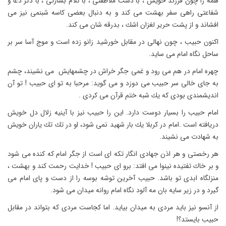
همه را چون فرزند خویش ، با دست ملاطفتى ، با كلام بشارتى ، با ذكر دعا و
شفاعتى راهى سفر بهشت مى كند و به دنبال بعضى كاسه شبنمى نیز مى
افشاند و از پشت حریر لغزان اشك ، بدرقه شان مى كند.
اكنون حبیب ، چون نهالى در مقابل خورشید زانو زده است و موج آسا سر بر
ساحل نگاه امام مى ساید.
چهره امام در هم مى رود و غمى جگر خراش در چشمهایش ‍ مى نشیند، چشم
به جاى خالى سر حبیب مى دوزد و مى گوید: مرحبا به تو اى حبیب ! تو آن
اندیشمندى بودى كه یك شبه ختم قرآن مى كردى .
امام حبیب را بسیار دوست دارد. این را حبیب نیز با آینیه زلال دل خویش
دریافته است .امام در كربلا یك بار شهید نمى شود، او در تك تك یاران خویش
به شهادت مى نشیند.
هر رخصتى و هر اذن جهادى انگار تكه اى است از جگر امام كه كنده مى شود
و بر خاك تفتیده نینوا مى افتد: برو اى حبیب ! خدایت رحمت كند و بهشت ،
منزلگاه ابدى تو باشد. حبیب آخرین توشه بوسه را از دست و پاى امام مى
گیرد و در زیر سایه بان مه آلود نگاه امام روانه میدان مى شود.
از آنسو نیز باید مردى به میدان بیاید. اما كجاست مردى كه بتواند در مقابل
حبیب بایستد؟!