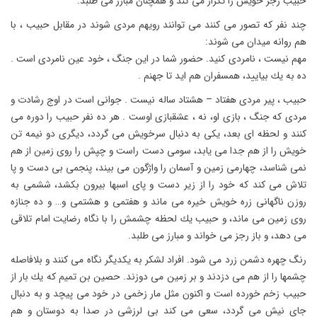
حبیب رجز خویش را تكرار مى كند و همچنان مبارز مى طلبد.
چند نفر كه تصور مى كنند مى توانند رویهم مردى شوند در مقابل حبیب ، با
هم روانه میدان مى شوند:
مهم نیست ، نامردى كنید. حضور شما در این جنگ ، خود عین نامردى است .
ده به یك بیایید، همسفران هم اید تا جهنم .
حبیب ، پیر مردى هفتاد – هشتاد ساله نیست . جوانى است در اوج رشادت و
مردى كه جنگ ، بازى او، نه ، عشقبازى اوست . هر ده نفر حبیب را دوره مى
كنند و لحظه اى بعد، یكى به دنبال سرخویش مى گردد، دیگرى دو نیمه تن
خویش را از هم جدا مى یابد، سومى دست راست و چپش را روى زمین از هم
نمى شناسد، چهارمى زمین و آسمان را واژگون مى بیند، پنجمى بى دست و پا
تلاش مى كند كه خود را از زیر دست و پاى اسبها بیرون بكشد، ششمى به
روزن ناگهانى زره خویش خیره مى ماند و هفتمى و هشتمى و… و ده جنازه
روى زمین مى ماند، و حبیب یك لحظه چشمش را با نگاه رضایت امام تلاقى
مى دهد، و باز رجز مى خواند و مبارز مى طلبد.
رنگ چهره دشمن زرد مى شود. افراد لشكر به یكدیگر نگاه مى كنند و بلافاصله
چشمها را از هم مى دزدند و بر زمین مى دوزند. حصین بن تمیم كه یك بار از
حبیب زخم خورده است و اكنون مثل مار زخمى در خود مى پیچد و به دنبال
جاى نیش مى گردد، سعى مى كند بى لرزشى در صدا به دوستان و هم