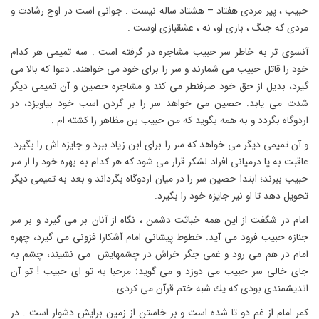
حبیب ، پیر مردى هفتاد – هشتاد ساله نیست . جوانى است در اوج رشادت و
مردى كه جنگ ، بازى او، نه ، عشقبازى اوست .
آنسوى تر به خاطر سر حبیب مشاجره در گرفته است . سه تمیمى هر كدام
خود را قاتل حبیب مى شمارند و سر را براى خود مى خواهند. دعوا كه بالا مى
گیرد، بدیل از حق خود صرفنظر مى كند و مشاجره حصین و آن تمیمى دیگر
شدت مى یابد. حصین مى خواهد سر را بر گردن اسب خود بیاویزد، در
اردوگاه بگردد و به همه بگوید كه من حبیب بن مظاهر را كشته ام .
و آن تمیمى دیگر مى خواهد كه سر را براى ابن زیاد ببرد و جایزه اش را بگیرد.
عاقبت به پا درمیانى افراد لشكر قرار مى شود كه هر كدام به بهره خود را از سر
حبیب ببرند؛ ابتدا حصین سر را در میان اردوگاه بگرداند و بعد به تمیمى دیگر
تحویل دهد تا او نیز جایزه خود را بگیرد.
امام در شگفت از این همه خباثت دشمن ، نگاه از آنان بر مى گیرد و بر سر
جنازه حبیب فرود مى آید. خطوط پیشانى امام آشكارا فزونى مى گیرد، چهره
امام در هم مى رود و غمى جگر خراش در چشمهایش ‍ مى نشیند، چشم به
جاى خالى سر حبیب مى دوزد و مى گوید: مرحبا به تو اى حبیب ! تو آن
اندیشمندى بودى كه یك شبه ختم قرآن مى كردى .
كمر امام از غم دو تا شده است و بر خاستن از زمین برایش دشوار است . در