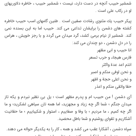
شمشیر حبیب آنچه در دست دارد، نیست ؛ شمشیر حبیب ، خاطره دلاوریهاى
او در ركاب على است .
پیكر حبیب یك مثنوى رشادت صفین است . طنین گامهاى اسب حبیب خاطره
كشته هاى دشمن را برایشان تداعى مى كند. حبیب اما به این بسنده نمى
كند. شمشیر از نیام برمى كشد، گرد میدان مى گردد و با رجز خویش ، هراس
را در دل دشمن ، دو چندان مى كند:
انا حبیب و ابى مظهر
فارس هیجاء و حرب تسعر
انتم اعد عدة واكثر
و نحن اوفى منكم و اصبر
و نحن اعلى حجة و اظهر
حقا واتقى منكم و اعذر
آى دشمن ! من حبیب ام و پدرم مظهر است ؛ یل بى نظیر نبردم و یكه تاز
میدان جنگم ؛ شما اگر چه زیاد و مجهزید، اما همه تان سیاهى لشكرید؛ و ما
اگر چه كمیم ، ما مردیم ؛ با وفا و صفاییم ، استوار و شكیباییم ؛ ما حقانیت
آشكاریم و تقواى روشنیم و شما باطل محضید.
سپاه دشمن ، آشكارا عقب مى كشد و همه ، كار را به یكدیگر حواله مى دهند.