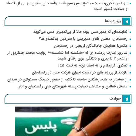
مهندس نادری‌نسب: مجتمع مس سرچشمه رفسنجان ستونِ مهمی از اقتصاد
و صنعت کشور است
پربازدیدها
نماینده‌ای که مدیر مس بود؛ حالا از بی‌تدبیری مس می‌گوید
رفسنجان، معدن طلای مدیریتی یا سرزمین بلاتصدی‌ها؟
عکس| همایش جاماندگان اربعین در رفسنجان
سالروز اسارت رزمنده ای که «شکسته اما ننشسته»/ روایت محمد جعفرپور از
والفجر ۳ تا پیری و دلتنگی برای رفقای شهید
تفکری: قراردادم را نه امضا کردم نه ثبت شد!
بازدید از پروژه های در دست اجرای شرکت مس در رفسنجان
از هشدار به هنجارشکنان جامعه تا گلایه از حضور کمرنگ مسئولان در میدان
معرفی فعالین و مشاهیر تجارت پسته شهرستان های رفسنجان و انار
حوادث