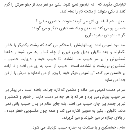
تبارانش بگوید كه : نه اینجور نمى شود. یكى دو نفر باید از جلو سرش را گرم
كنند تا یكى بتواند از پشت كار را تمام كند.
بدیل ، هم قبیله اى اش مى گوید: خودت حاضرى بیایى ؟
حصین رو مى كند به بدیل و یك هم تبارى دیگر و مى گوید:
اگر شما دو تن بیایید، آرى .
سه مرد تمیمى ابتدا پیمانهایشان را محكم مى كنند كه پشت یكدیگر را خالى
نگذارند و بعد ناگهان بدیل چون تیرى از چله كمان رها مى شود و دفعتا
شمشیرش را بر سر حبیب مى نشاند. تا حبیب خود را دریابد، حصین ،
شمشیرى بر پشت او نشانده است . حبیب از اسب به زیر مى افتد و تا اراده
بر خاستن مى كند، آن تمیمى دیگر خود را روى او مى اندازد و سرش را از تن
جدا مى سازد.
سر در دست تمیمى مى ماند و دشمن كه تازه جراءت یافته است ، بر پیكر بى
سر حبیب یورش مى برد و هر كه با هر چه در دست دارد، از خنجر و شمشیر و
نیز بر جسم بى جان حبیب مى افتد. یك جاى سالم در بدن حبیب باقى نمى
ماند. ناگهان ، یكى به سویى اشاره مى كند و همه چون مگسهایى خطر دیده ،
از بالاى جنازه بر مى خیزند و مى گریزند.
امام ، خشمگین و با صلابت به جنازه حبیب نزدیك مى شود.