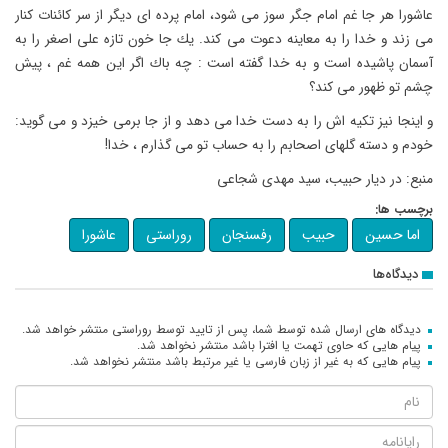
عاشورا هر جا غم امام جگر سوز مى شود، امام پرده اى دیگر از سر كائنات كنار
مى زند و خدا را به معاینه دعوت مى كند. یك جا خون تازه على اصغر را به
آسمان پاشیده است و به خدا گفته است : چه باك اگر این همه غم ، پیش
چشم تو ظهور مى كند؟
و اینجا نیز تكیه اش را به دست خدا مى دهد و از جا برمى خیزد و مى گوید:
خودم و دسته گلهاى اصحابم را به حساب تو مى گذارم ، خدا!
منبع: در دیار حبیب، سید مهدی شجاعی
برچسب ها:
اما حسین
حبیب
رفسنجان
روراستی
عاشورا
دیدگاه‌ها
دیدگاه های ارسال شده توسط شما، پس از تایید توسط روراستی منتشر خواهد شد.
پیام هایی که حاوی تهمت یا افترا باشد منتشر نخواهد شد.
پیام هایی که به غیر از زبان فارسی یا غیر مرتبط باشد منتشر نخواهد شد.