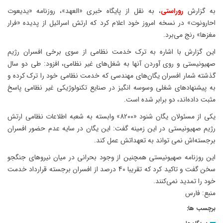
به گزارش
روراستی
، به نقل از پایگاه خبری «العهد»، روزنامه «یدیعوت
احارونوت» در نسخه امروز خود اعلام کرد که ارتش اسرائیل از پدیده «فرار
مغزها» رنج می‌برد.
این گزارش با اشاره به ترک خدمت نظامی از سوی برخی افسران رژیم
صهیونیستی و روی آوردن آنها به شغل‌های غیر نظامی، افزود: طی دو سال
گذشته شمار افسران یگان‌های مهندسی که خدمت نظامی خود را ترک کرده و
به پیشنهادهای شغلی وسوسه انگیز در صنایع تکنولوژیکی غیر نظامی پاسخ
مثبت داده‌اند، دو برابر شده است.
یکی از مسئولان یگان شنود «8200» وابسته به شعبه اطلاعات نظامی ارتش
رژیم صهیونیستی در این زمینه گفت: این یگان در سایه عدم حضور افسران
برجسته‌اش نمی تواند به تعهداتش عمل کند.
این روزنامه صهیونیستی همچنین از وجود بحرانی در میان نیروهای جنگجو
سخن گفت و تاکید کرد که تقریبا 40 درصد از افسران برجسته قرارداد خدمت
خود را تمدید نمی‌کنند.
منبع: فارس
برچسب ها: