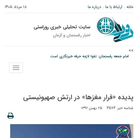
خانه
ارتباط با ما
درباره ما
۱۸ مرداد ۱۴۰۵
سایت تحلیلی خبری روراستی
اخبار رفسنجان و كرمان
امام جمعه رفسنجان: تقوا لازمه حرفه خبرنگاری است
پیش‌بینی هواشناسی برای استان کرمان؛ از وزش باد و گردوخاک تا رگبار و رعدوبرق
نمایش
مس رفسنجان در انتظار رأی CAS؛ آغاز تمرینات از هفته آینده
منو
پدیده «فرار مغزها» در ارتش صهیونیستی
شناسه خبر: 3574
۲۵ بهمن ۱۳۹۲