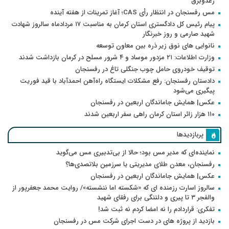
رعدوبرق
مس رفسنجان در انتظار رأی CAS؛ آغاز تمرینات از هفته آینده
پیام رئیس کل دادگستری استان کرمان به مناسبت ۱۷ مردادماه سالروز شهادت
شهید صارمی و روز خبرنگار
نانوایی های نوق زیر ذره بین معاون توسعه
وزارت اطلاعات: ۲۱ مزدور موساد و ۴ شرور مسلح در کرمان بازداشت شدند
توقیف خودروی حامل چوب جنگلی تاغ در رفسنجان
دادستان رفسنجان: رفع مشکلات ایستگاه راه‌آهن احمدآباد با قید فوریت
پیگیری می‌شود
عکس| همایش جاماندگان اربعین در رفسنجان
۱۱۰ هزار زائر استان کرمان راهی سفر اربعین شدند
پربازدیدها
نماینده‌ای که مدیر مس بود؛ حالا از بی‌تدبیری مس می‌گوید
رفسنجان، معدن طلای مدیریتی یا سرزمین بلاتصدی‌ها؟
عکس| همایش جاماندگان اربعین در رفسنجان
سالروز اسارت رزمنده ای که «شکسته اما ننشسته»/ روایت محمد جعفرپور از
والفجر ۳ تا پیری و دلتنگی برای رفقای شهید
تفکری: قراردادم را نه امضا کردم نه ثبت شد!
بازدید از پروژه های در دست اجرای شرکت مس در رفسنجان