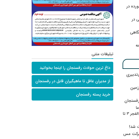
رده در
 در
گاهی
حه
تبلیغات متنی
داغ ترین حوادث رفسنجان را اینجا بخوانید
‌تدبیری
از مدیران غافل تا ماهیگیران قابل در رفسنجان
زمین
خرید پسته رفسنجان
رفسنجان
ا
ننشسته»/ روایت محمد جعفرپور از والفجر ۳ تا
ت شد!
 شرکت مس