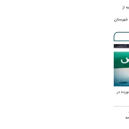
ه از
 شهرستان
ورده در
ه
حه