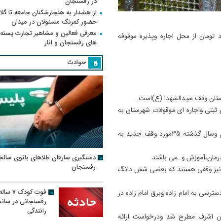
در رفسنجان
از هشدار به هنجارشکنان جامعه تا گلای
حضور کمرنگ مسئولان در میدان
معرفی فعالین و مشاهیر تجارت پسته
تومان از محل اجاره وپذیره موقوفه
های رفسنجان و انار
حوادث
ثبتی واجاره ای موقوفات شهرستان به
وی اضافه کرد: تعداد 103مورد وقف طی سالهای 90تا 92داشتیم وسال گذشته 35مورد وقف جدید به
دستگیری سارقان طلاهای بانوی سالخ
درمان،آموزش و..می باشند.
رفسنجان
مانگاه وقفی در شهرستان وجود دارد و80مدرسه نیز وقفی هستند که بعضی شش دانگ
فوت کودک ۷ سال
ترسی به امام زاده وبرق امام زاده در
رفسنجانی در سان
رانندگی
ن اشرف مطرح شد ودرخواست ارائه