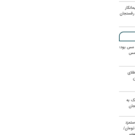
انکار
رفسنجان
ر مس بود؛
 مس
لای
ن
یک به
جان
ستمزد
یون تومان/
دیر