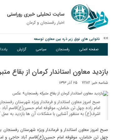
سایت تحلیلی خبری روراستی
اخبار رفسنجان و كرمان
نانوایی های نوق زیر ذره بین معاون توسعه
وزارت اطلاعات: ۲۱ مزدور موساد و ۴ شرور مسلح در کرمان بازداشت شدند
صفحه اصلی
رفسنجان
سیاسی
گزارش
یادد
توقیف خودروی حامل چوب جنگلی تاغ در رفسنجان
بازدید معاون استاندار کرمان از بقاع م
شناسه خبر: 7282
۲۵ آذر ۱۳۹۳
صبح امروز معاون استاندار و فرماندار ویژه شهرستان رفسنجان
امام زاده چهل تن خنامان، موقوفه امام حسین(ع)قاسم آباد 
اشرف(ع) به منظور آشنایی با مشکلات آن ها بازدید به عمل آ
صبح امروز معاون استاندار و فرماندار ویژه شهرستان رفسنجان به 
چهل تن خنامان، موقوفه امام حسین(ع)قاسم آباد حاجی و اما