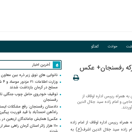
اشت
حوادث
گفتگو
آخرین اخبار
تبرکه رفسنجان+ عکس
نانوایی های نوق زیر ذره بین معاون
وزارت اطلاعات
مسلح در کرمان بازداشت شدند
توقیف خودروی حامل چوب جنگلی تاغ
 به همراه رییس اداره اوقاف از
رفسنجان
حاجی و امام زاده سید جلال الدین
دادستان رفسنجان: رفع مشکلات ایست
وردند.
راه‌آهن احمدآباد با قید فوریت پیگیر
عکس| همایش جاماندگان اربعین در 
همراه رییس اداره اوقاف از امام زاده
۱۱۰ هزار زائر استان کرمان راهی سفر ا
م زاده سید جلال الدین اشرف(ع) به
شدند