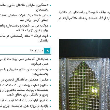
دستگیری سارقان طلاهای بانوی سالخو
رفسنجان
ه اوقاف شهرستان رفسنجان در حاشیه
مدیر متخلف یک شرکت صنعتی معدنی
این بازدید افزود: هفت بقعه مبارکه در شهرستان تحت نظارت اداره اوقاف هستند وتعداد 750موقوفه در
استان کرمان برکنار شد
موکب بی بی شهربانو رفسنجان؛ پناه
برای زائران نزدیک قتلگاه
فوت کودک ۷ ساله رفسنجانی در سان
رانندگی
پربازدیدها
نماینده‌ای که مدیر مس بود؛ حالا از بی
مس می‌گوید
رفسنجان، معدن طلای مدیریتی یا سر
بلاتصدی‌ها؟
عکس| همایش جاماندگان اربعین در 
سالروز اسارت رزمنده ای که «شکسته ام
پیری و دلتنگی برای رفقای شهید
تفکری: قراردادم را نه امضا کردم نه ثب
بازدید از پروژه های در دست اجرای