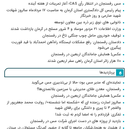
مس رفسنجان در انتظار رأی CAS؛ آغاز تمرینات از هفته آینده
پیام رئیس کل دادگستری استان کرمان به مناسبت ۱۷ مردادماه سالروز شهادت
شهید صارمی و روز خبرنگار
نانوایی های نوق زیر ذره بین معاون توسعه
وزارت اطلاعات: ۲۱ مزدور موساد و ۴ شرور مسلح در کرمان بازداشت شدند
توقیف خودروی حامل چوب جنگلی تاغ در رفسنجان
دادستان رفسنجان: رفع مشکلات ایستگاه راه‌آهن احمدآباد با قید فوریت
پیگیری می‌شود
عکس| همایش جاماندگان اربعین در رفسنجان
۱۱۰ هزار زائر استان کرمان راهی سفر اربعین شدند
پربازدیدها
نماینده‌ای که مدیر مس بود؛ حالا از بی‌تدبیری مس می‌گوید
رفسنجان، معدن طلای مدیریتی یا سرزمین بلاتصدی‌ها؟
عکس| همایش جاماندگان اربعین در رفسنجان
سالروز اسارت رزمنده ای که «شکسته اما ننشسته»/ روایت محمد جعفرپور از
والفجر ۳ تا پیری و دلتنگی برای رفقای شهید
تفکری: قراردادم را نه امضا کردم نه ثبت شد!
بازدید از پروژه های در دست اجرای شرکت مس در رفسنجان
از هشدار به هنجارشکنان جامعه تا گلایه از حضور کمرنگ مسئولان در میدان