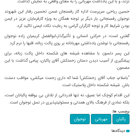
نزند، و با این یادداشت مهربانی را به معنای واقعی به نمایش گذاشت.
حسین ریاحی سرپرست اداره کار رفسنجان ضمن تحسین رفتار این شهروند
نوجوان رفسنجانی بار دیگر بر توجه همگان به ویژه کارفرمایان عزیز در ایمن
بودن شرایط کار و توجه کارگران گرامی به رعایت نکات ایمنی تاکید کرد.
گفتنی است؛ در حرکتی انسانی و تأثیرگذار،ابوالفضل کریمیان زاده نوجوان
رفسنجانی با نوشتن یادداشتی مهربانانه بر روی پاکت زباله، قلبها را نرم کرد.
این پسر دلسوز، با مشاهده شیشه های شکسته داخل پاکت زباله، برای
پیشگیری از آسیب دیدن دستان زحمتکش آقای پاکبان، پیامی گذاشت با این
مضمون:
“باسلام، جناب آقای زحمتکش! شما که داری زحمت میکشی، مواظب دستت
باش. شیشه شکسته داخل پلاستیک است.
این اقدام کوچک اما عمیق، نه تنها قدردانی از تلاش بی یوقفه پاکبانان است،
بلکه نمادی از فرهنگ بالای همدلی و مسئولیتپذیری در نسل نوجوان است.
برچسب ها:
پاکبان
مهربانی
نوجوان
دیدگاه‌ها