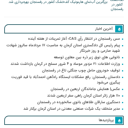
بزرگترین آب‌نمای هارمونیک کف‌خشک کشور در رفسنجان بهره‌برداری شد.
آخرین اخبار
مس رفسنجان در انتظار رأی CAS؛ آغاز تمرینات از هفته آینده
پیام رئیس کل دادگستری استان کرمان به مناسبت ۱۷ مردادماه سالروز شهادت
شهید صارمی و روز خبرنگار
نانوایی های نوق زیر ذره بین معاون توسعه
وزارت اطلاعات: ۲۱ مزدور موساد و ۴ شرور مسلح در کرمان بازداشت شدند
توقیف خودروی حامل چوب جنگلی تاغ در رفسنجان
دادستان رفسنجان: رفع مشکلات ایستگاه راه‌آهن احمدآباد با قید فوریت
پیگیری می‌شود
عکس| همایش جاماندگان اربعین در رفسنجان
۱۱۰ هزار زائر استان کرمان راهی سفر اربعین شدند
دستگیری سارقان طلاهای بانوی سالخورده در رفسنجان
مدیر متخلف یک شرکت صنعتی معدنی در استان کرمان برکنار شد
پربازدیدها