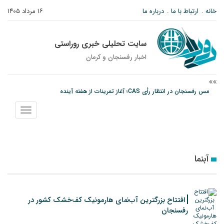
خانه
ارتباط با ما
درباره ما
۱۶ مرداد ۱۴۰۵
سایت تحلیلی خبری روراستی
اخبار رفسنجان و كرمان
مس رفسنجان در انتظار رأی CAS؛ آغاز تمرینات از هفته آینده
پیام رئیس کل دادگستری استان کرمان به مناسبت ۱۷ مردادماه سالروز شهادت شهید
نمایش
صارمی و روز خبرنگار
منو
نانوایی های نوق زیر ذره بین معاون توسعه
آبنما
افتتاح بزرگترین آب‌نمای هارمونیک کف‌خشک کشور در
رفسنجان