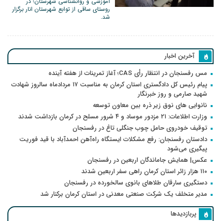
آموزشی و روانشناسی شهرستان؛ در
روستای ساقی از توابع شهرستان انار برگزار
شد.
آخرین اخبار
مس رفسنجان در انتظار رأی CAS؛ آغاز تمرینات از هفته آینده
پیام رئیس کل دادگستری استان کرمان به مناسبت ۱۷ مردادماه سالروز شهادت
شهید صارمی و روز خبرنگار
نانوایی های نوق زیر ذره بین معاون توسعه
وزارت اطلاعات: ۲۱ مزدور موساد و ۴ شرور مسلح در کرمان بازداشت شدند
توقیف خودروی حامل چوب جنگلی تاغ در رفسنجان
دادستان رفسنجان: رفع مشکلات ایستگاه راه‌آهن احمدآباد با قید فوریت
پیگیری می‌شود
عکس| همایش جاماندگان اربعین در رفسنجان
۱۱۰ هزار زائر استان کرمان راهی سفر اربعین شدند
دستگیری سارقان طلاهای بانوی سالخورده در رفسنجان
مدیر متخلف یک شرکت صنعتی معدنی در استان کرمان برکنار شد
پربازدیدها