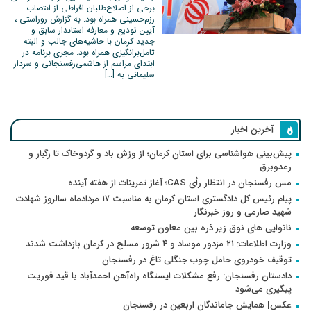
برخی از اصلاح‌طلبان افراطی از انتصاب
رزم‌حسینی همراه بود. به گزارش روراستی ،
آیین تودیع و معارفه استاندار سابق و
جدید کرمان با حاشیه‌های جالب و البته
تامل‌برانگیزی همراه بود. مجری برنامه در
ابتدای مراسم از هاشمی‌رفسنجانی و سردار
سلیمانی به […]
آخرین اخبار
پیش‌بینی هواشناسی برای استان کرمان؛ از وزش باد و گردوخاک تا رگبار و
رعدوبرق
مس رفسنجان در انتظار رأی CAS؛ آغاز تمرینات از هفته آینده
پیام رئیس کل دادگستری استان کرمان به مناسبت ۱۷ مردادماه سالروز شهادت
شهید صارمی و روز خبرنگار
نانوایی های نوق زیر ذره بین معاون توسعه
وزارت اطلاعات: ۲۱ مزدور موساد و ۴ شرور مسلح در کرمان بازداشت شدند
توقیف خودروی حامل چوب جنگلی تاغ در رفسنجان
دادستان رفسنجان: رفع مشکلات ایستگاه راه‌آهن احمدآباد با قید فوریت
پیگیری می‌شود
عکس| همایش جاماندگان اربعین در رفسنجان