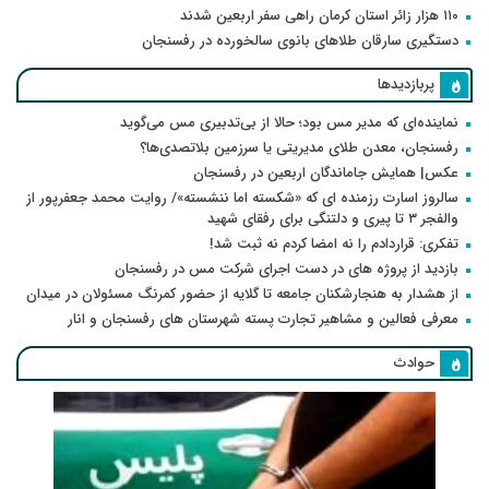
۱۱۰ هزار زائر استان کرمان راهی سفر اربعین شدند
دستگیری سارقان طلاهای بانوی سالخورده در رفسنجان
پربازدیدها
نماینده‌ای که مدیر مس بود؛ حالا از بی‌تدبیری مس می‌گوید
رفسنجان، معدن طلای مدیریتی یا سرزمین بلاتصدی‌ها؟
عکس| همایش جاماندگان اربعین در رفسنجان
سالروز اسارت رزمنده ای که «شکسته اما ننشسته»/ روایت محمد جعفرپور از
والفجر ۳ تا پیری و دلتنگی برای رفقای شهید
تفکری: قراردادم را نه امضا کردم نه ثبت شد!
بازدید از پروژه های در دست اجرای شرکت مس در رفسنجان
از هشدار به هنجارشکنان جامعه تا گلایه از حضور کمرنگ مسئولان در میدان
معرفی فعالین و مشاهیر تجارت پسته شهرستان های رفسنجان و انار
حوادث