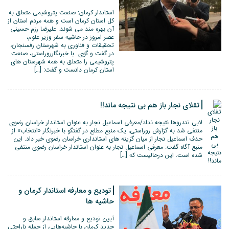
استاندار کرمان: صنعت پتروشیمی متعلق به
کل استان کرمان است و همه مردم استان از
آن بهره مند می شوند. علیرضا رزم حسینی
عصر امروز در حاشیه سفر وزیر علوم،
تحقیقات و فناوری به شهرستان رفسنجان،
در گفت و گوی با خبرنگارروراستی، صنعت
پتروشیمی را متعلق به همه شهرستان های
استان کرمان دانست و گفت: […]
تقلای نجار باز هم بی نتیجه ماند!!
لابی تندروها نتیجه نداد/معرفی اسماعیل نجار به عنوان استاندار خراسان رضوی
منتفی شد به گزارش روراستی، یک منبع مطلع در گفتگو با خبرنگار «انتخاب» از
حدف اسماعیل نجار از میان گزینه های استانداری خراسان رضوی خبر داد. این
منبع آگاه گفت: معرفی اسماعیل نجار به عنوان استاندار خراسان رضوی منتفی
شده است. این درحالیست که […]
تودیع و معارفه استاندار کرمان و
حاشیه ها
آیین تودیع و معارفه استاندار سابق و
جدید کرمان با حاشیه‌هایی از جمله ناراحتی