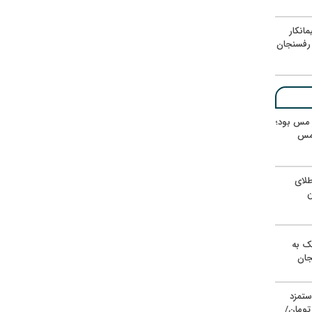
انکار
رفسنجان
ر مس بود؛
 مس
لای
ن
یک به
جان
ستمزد
یون تومان/