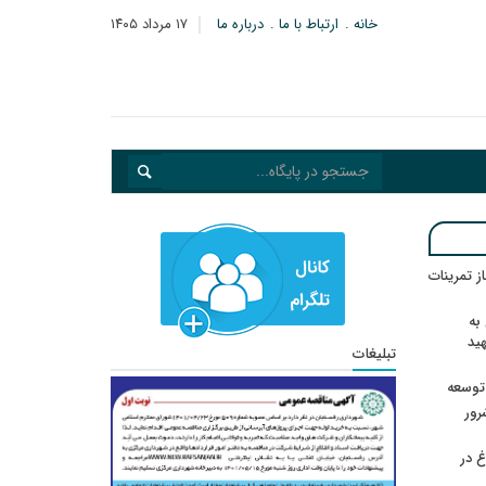
خانه
ارتباط با ما
درباره ما
۱۷ مرداد ۱۴۰۵
در انتظار رأی CAS؛ آغاز تمرینات
به
هید
تبلیغات
 توسعه
: ۲۱ مزدور موساد و ۴ شرور
 در