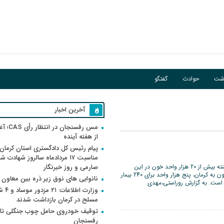
اشت
حوادث
گفتگو
آخرین اخبار
مس رفسنجان 
از هفته آینده
پیام رئیس کل دادگستری استان کرمان 
مناسبت ۱۷ مردادماه سالروز شهادت ش
رییس پایگاه انتقال خون شهرستان رفسنجان گفت : سال گذشته بیش از 20 هزار واحد خون در این
صارمی و روز خبرنگار
شهرستان اهدا شد که از این میزان هشت هزار و 117 واحد خون به کرمان، پنج هزار واحد برای 240 بیمار
نانوایی های نوق زیر ذره بین معاون
ارسال شده است. به گزارش روراستی،مهدی
وزارت اطلاعات
مسلح در کرمان بازداشت شدند
توقیف خودروی حامل چوب جنگلی تاغ
رفسنجان