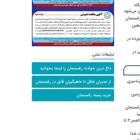
گاه
ی می‌شود
رفسنجان
ربعین
رده در
 در
تبلیغات متنی
داغ ترین حوادث رفسنجان را اینجا بخوانید
‌تدبیری
از مدیران غافل تا ماهیگیران قابل در رفسنجان
زمین
خرید پسته رفسنجان
رفسنجان
ا
ننشسته»/ روایت محمد جعفرپور از والفجر ۳ تا
ت شد!