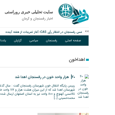
سایت تحلیلی خبری روراستی
اخبار رفسنجان و كرمان
مس رفسنجان در انتظار رأی CAS؛ آغاز تمرینات از هفته آینده
پیام رئیس کل دادگستری استان کرمان به مناسبت ۱۷ مردادماه سالروز شهادت شهید صارمی و روز خبرنگار
صفحه اصلی
رفسنجان
سیاسی
گزارش
یادد
نانوایی های نوق زیر ذره بین معاون توسعه
اهداخون
20 هزار واحد خون در رفسنجان اهدا شد
تالاسمی کهنوج و 800 واحد نیز به استان اصفهان 
محمدحسینی […]