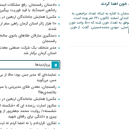
دادستان رفسنجان: رفع مشکلات ایست
راه‌آهن احمدآباد با قید فوریت پیگیر
جان با اشاره به اینکه تعداد مراجعین به
عکس| همایش جاماندگان اربعین در 
انتقال خون این شهرستان از ابتدای اسفند تاکنون 620 نفر بوده است،
گفت: از این تعداد 500 نفر موفق به اهداء خون شده که 500 واحد خون
۱۱۰ هزار زائر استان کرمان راهی سفر ا
راستی ˈمهدی محمدحسینیˈ گفت: از خون
شدند
دستگیری سارقان طلاهای بانوی سالخو
رفسنجان
مدیر متخلف یک شرکت صنعتی معدنی
استان کرمان برکنار شد
پربازدیدها
نماینده‌ای که مدیر مس بود؛ حالا از بی
مس می‌گوید
رفسنجان، معدن طلای مدیریتی یا سر
بلاتصدی‌ها؟
عکس| همایش جاماندگان اربعین در 
سالروز اسارت رزمنده ای که «شکسته ام
پیری و دلتنگی برای رفقای شهید
تفکری: قراردادم را نه امضا کردم نه ثب