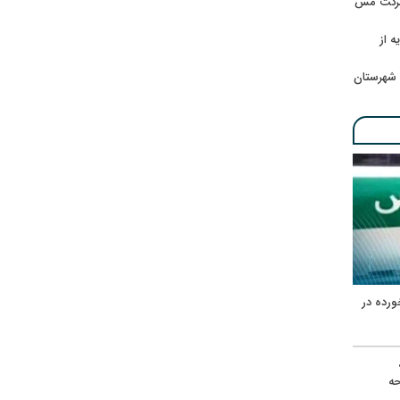
 شرکت مس
ه از
 شهرستان
ورده در
ه
حه