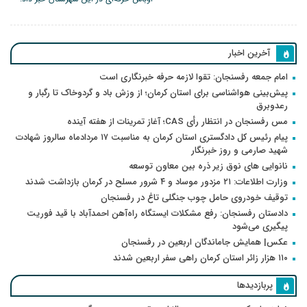
آخرین اخبار
امام جمعه رفسنجان: تقوا لازمه حرفه خبرنگاری است
پیش‌بینی هواشناسی برای استان کرمان؛ از وزش باد و گردوخاک تا رگبار و
رعدوبرق
مس رفسنجان در انتظار رأی CAS؛ آغاز تمرینات از هفته آینده
پیام رئیس کل دادگستری استان کرمان به مناسبت ۱۷ مردادماه سالروز شهادت
شهید صارمی و روز خبرنگار
نانوایی های نوق زیر ذره بین معاون توسعه
وزارت اطلاعات: ۲۱ مزدور موساد و ۴ شرور مسلح در کرمان بازداشت شدند
توقیف خودروی حامل چوب جنگلی تاغ در رفسنجان
دادستان رفسنجان: رفع مشکلات ایستگاه راه‌آهن احمدآباد با قید فوریت
پیگیری می‌شود
عکس| همایش جاماندگان اربعین در رفسنجان
۱۱۰ هزار زائر استان کرمان راهی سفر اربعین شدند
پربازدیدها