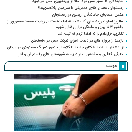
نماینده‌ای که مدیر مس بود؛ حالا از بی‌تدبیری مس می‌گوید
رفسنجان، معدن طلای مدیریتی یا سرزمین بلاتصدی‌ها؟
عکس| همایش جاماندگان اربعین در رفسنجان
سالروز اسارت رزمنده ای که «شکسته اما ننشسته»/ روایت محمد جعفرپور از
والفجر ۳ تا پیری و دلتنگی برای رفقای شهید
تفکری: قراردادم را نه امضا کردم نه ثبت شد!
بازدید از پروژه های در دست اجرای شرکت مس در رفسنجان
از هشدار به هنجارشکنان جامعه تا گلایه از حضور کمرنگ مسئولان در میدان
معرفی فعالین و مشاهیر تجارت پسته شهرستان های رفسنجان و انار
حوادث