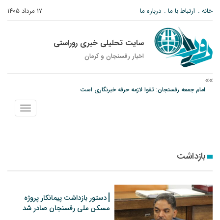
خانه
ارتباط با ما
درباره ما
۱۷ مرداد ۱۴۰۵
سایت تحلیلی خبری روراستی
اخبار رفسنجان و كرمان
امام جمعه رفسنجان: تقوا لازمه حرفه خبرنگاری است
پیش‌بینی هواشناسی برای استان کرمان؛ از وزش باد و گردوخاک تا رگبار و رعدوبرق
نمایش
مس رفسنجان در انتظار رأی CAS؛ آغاز تمرینات از هفته آینده
منو
بازداشت
دستور بازداشت پیمانکار پروژه
مسکن ملی رفسنجان صادر شد