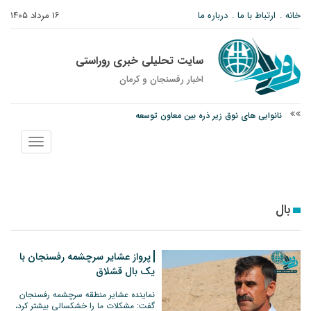
خانه
ارتباط با ما
درباره ما
۱۶ مرداد ۱۴۰۵
سایت تحلیلی خبری روراستی
اخبار رفسنجان و كرمان
نانوایی های نوق زیر ذره بین معاون توسعه
وزارت اطلاعات: ۲۱ مزدور موساد و ۴ شرور مسلح در کرمان بازداشت شدند
نمایش
توقیف خودروی حامل چوب جنگلی تاغ در رفسنجان
منو
بال
پرواز عشایر سرچشمه رفسنجان با
یک بال قشلاق
نماینده عشایر منطقه سرچشمه رفسنجان
گفت: مشکلات ما را خشکسالی بیشتر کرد،