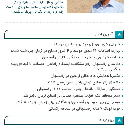
عشایر دو بال دارند یکی ییلاق و یکی
قشلاق، قشلاق‌مان مانده اما ییلاق از دست
رفته و داریم با یک بال پرواز می‌کنیم.
آخرین اخبار
نانوایی های نوق زیر ذره بین معاون توسعه
وزارت اطلاعات: ۲۱ مزدور موساد و ۴ شرور مسلح در کرمان بازداشت شدند
توقیف خودروی حامل چوب جنگلی تاغ در رفسنجان
دادستان رفسنجان: رفع مشکلات ایستگاه راه‌آهن احمدآباد با قید فوریت
پیگیری می‌شود
عکس| همایش جاماندگان اربعین در رفسنجان
۱۱۰ هزار زائر استان کرمان راهی سفر اربعین شدند
دستگیری سارقان طلاهای بانوی سالخورده در رفسنجان
مدیر متخلف یک شرکت صنعتی معدنی در استان کرمان برکنار شد
موکب بی بی شهربانو رفسنجان؛ پناهگاهی برای زائران نزدیک قتلگاه
فوت کودک ۷ ساله رفسنجانی در سانحه رانندگی
پربازدیدها