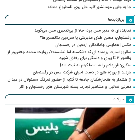
جا به جایی مهمانشهر کلید حل بوی نامطبوع منطقه
پربازدیدها
نماینده‌ای که مدیر مس بود؛ حالا از بی‌تدبیری مس می‌گوید
رفسنجان، معدن طلای مدیریتی یا سرزمین بلاتصدی‌ها؟
عکس| همایش جاماندگان اربعین در رفسنجان
سالروز اسارت رزمنده ای که «شکسته اما ننشسته»/ روایت محمد جعفرپور از
والفجر ۳ تا پیری و دلتنگی برای رفقای شهید
تفکری: قراردادم را نه امضا کردم نه ثبت شد!
بازدید از پروژه های در دست اجرای شرکت مس در رفسنجان
از هشدار به هنجارشکنان جامعه تا گلایه از حضور کمرنگ مسئولان در میدان
معرفی فعالین و مشاهیر تجارت پسته شهرستان های رفسنجان و انار
حوادث