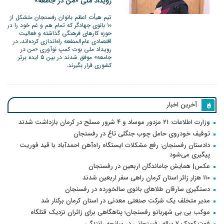
رویداد ملی «من در جامعه»
تیم هیأت اعظم بانوان رفسنجان متشکل از
۱۰ بانوی جهادگر که تمام هم و غم خود را در
حوزه کارهای فرهنگی گذاشته و فعالیت
اقتصادی عام‌المنفعه راه‌اندازی کرده‌اند، در
رویداد ملی بوت کمپ نوآوری «من در
جامعه» موفق شدند در بین ۵ ایده برتر
کشوری قرار بگیرند.
آخرین اخبار
وزارت اطلاعات: ۲۱ مزدور موساد و ۴ شرور مسلح در کرمان بازداشت شدند
توقیف خودروی حامل چوب جنگلی تاغ در رفسنجان
دادستان رفسنجان: رفع مشکلات ایستگاه راه‌آهن احمدآباد با قید فوریت
پیگیری می‌شود
عکس| همایش جاماندگان اربعین در رفسنجان
۱۱۰ هزار زائر استان کرمان راهی سفر اربعین شدند
دستگیری سارقان طلاهای بانوی سالخورده در رفسنجان
مدیر متخلف یک شرکت صنعتی معدنی در استان کرمان برکنار شد
موکب بی بی شهربانو رفسنجان؛ پناهگاهی برای زائران نزدیک قتلگاه
فوت کودک ۷ ساله رفسنجانی در سانحه رانندگی