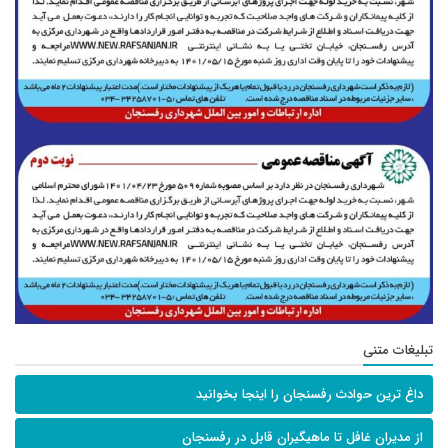
تبلیغات متنی
داغ ترین حوادث رفسنجان را اینجا بخوانید
از مدیران غافل تا ماهیگیران قابل در رفسنجان