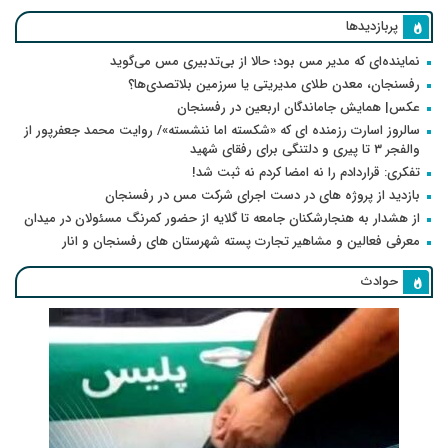
پربازدیدها
نماینده‌ای که مدیر مس بود؛ حالا از بی‌تدبیری مس می‌گوید
رفسنجان، معدن طلای مدیریتی یا سرزمین بلاتصدی‌ها؟
عکس| همایش جاماندگان اربعین در رفسنجان
سالروز اسارت رزمنده ای که «شکسته اما ننشسته»/ روایت محمد جعفرپور از
والفجر ۳ تا پیری و دلتنگی برای رفقای شهید
تفکری: قراردادم را نه امضا کردم نه ثبت شد!
بازدید از پروژه های در دست اجرای شرکت مس در رفسنجان
از هشدار به هنجارشکنان جامعه تا گلایه از حضور کمرنگ مسئولان در میدان
معرفی فعالین و مشاهیر تجارت پسته شهرستان های رفسنجان و انار
حوادث