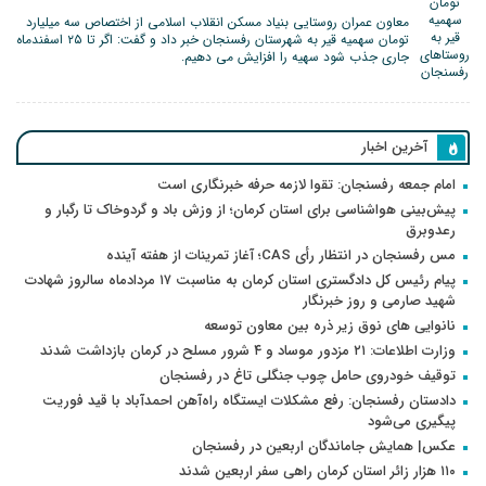
معاون عمران روستایی بنیاد مسکن انقلاب اسلامی از اختصاص سه میلیارد
تومان سهمیه قیر به شهرستان رفسنجان خبر داد و گفت: اگر تا ۲۵ اسفندماه
جاری جذب شود سهیه را افزایش می دهیم.
آخرین اخبار
امام جمعه رفسنجان: تقوا لازمه حرفه خبرنگاری است
پیش‌بینی هواشناسی برای استان کرمان؛ از وزش باد و گردوخاک تا رگبار و
رعدوبرق
مس رفسنجان در انتظار رأی CAS؛ آغاز تمرینات از هفته آینده
پیام رئیس کل دادگستری استان کرمان به مناسبت ۱۷ مردادماه سالروز شهادت
شهید صارمی و روز خبرنگار
نانوایی های نوق زیر ذره بین معاون توسعه
وزارت اطلاعات: ۲۱ مزدور موساد و ۴ شرور مسلح در کرمان بازداشت شدند
توقیف خودروی حامل چوب جنگلی تاغ در رفسنجان
دادستان رفسنجان: رفع مشکلات ایستگاه راه‌آهن احمدآباد با قید فوریت
پیگیری می‌شود
عکس| همایش جاماندگان اربعین در رفسنجان
۱۱۰ هزار زائر استان کرمان راهی سفر اربعین شدند