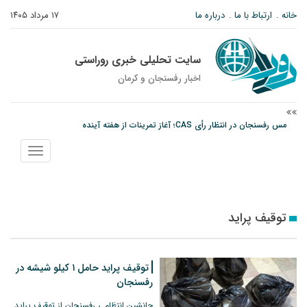
خانه
ارتباط با ما
درباره ما
۱۷ مرداد ۱۴۰۵
سایت تحلیلی خبری روراستی
اخبار رفسنجان و كرمان
مس رفسنجان در انتظار رأی CAS؛ آغاز تمرینات از هفته آینده
پیام رئیس کل دادگستری استان کرمان به مناسبت ۱۷ مردادماه سالروز شهادت شهید
نمایش
صارمی و روز خبرنگار
منو
نانوایی های نوق زیر ذره بین معاون توسعه
توقیف پراید
توقیف پراید حامل ۱ کیلو شیشه در
رفسنجان
جانشین انتظامی رفسنجان از توقیف پراید