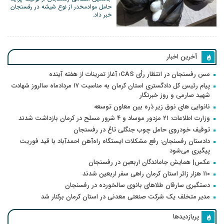
حامل موادمخدر از نوع شیشه در رفسنجان
خبر داد.
آخرین اخبار
مس رفسنجان در انتظار رأی CAS؛ آغاز تمرینات از هفته آینده
پیام رئیس کل دادگستری استان کرمان به مناسبت ۱۷ مردادماه سالروز شهادت
شهید صارمی و روز خبرنگار
نانوایی های نوق زیر ذره بین معاون توسعه
وزارت اطلاعات: ۲۱ مزدور موساد و ۴ شرور مسلح در کرمان بازداشت شدند
توقیف خودروی حامل چوب جنگلی تاغ در رفسنجان
دادستان رفسنجان: رفع مشکلات ایستگاه راه‌آهن احمدآباد با قید فوریت
پیگیری می‌شود
عکس| همایش جاماندگان اربعین در رفسنجان
۱۱۰ هزار زائر استان کرمان راهی سفر اربعین شدند
دستگیری سارقان طلاهای بانوی سالخورده در رفسنجان
مدیر متخلف یک شرکت صنعتی معدنی در استان کرمان برکنار شد
پربازدیدها