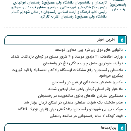
کارمندان و دانشجویان دانشگاه ولی عصر(عج) رفسنجان، ابوالهادی
رئیس مرکز شتابدهی شهیدستاری، مرتضوی مشاور فرماندار و سجادی
رئیس اداره فرهنگ و ارشاد اسلامی رفسنجان در سالن شهدای گمنام
دانشگاه ولی عصر(عج) رفسنجان آغاز به کار کرد.
آخرین اخبار
نانوایی های نوق زیر ذره بین معاون توسعه
وزارت اطلاعات: ۲۱ مزدور موساد و ۴ شرور مسلح در کرمان بازداشت شدند
توقیف خودروی حامل چوب جنگلی تاغ در رفسنجان
دادستان رفسنجان: رفع مشکلات ایستگاه راه‌آهن احمدآباد با قید فوریت
پیگیری می‌شود
عکس| همایش جاماندگان اربعین در رفسنجان
۱۱۰ هزار زائر استان کرمان راهی سفر اربعین شدند
دستگیری سارقان طلاهای بانوی سالخورده در رفسنجان
مدیر متخلف یک شرکت صنعتی معدنی در استان کرمان برکنار شد
موکب بی بی شهربانو رفسنجان؛ پناهگاهی برای زائران نزدیک قتلگاه
فوت کودک ۷ ساله رفسنجانی در سانحه رانندگی
پربازدیدها