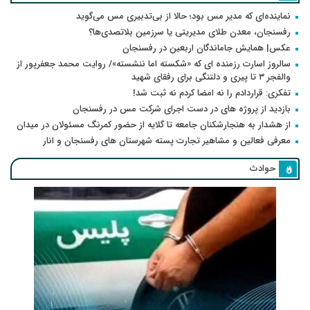
نماینده‌ای که مدیر مس بود؛ حالا از بی‌تدبیری مس می‌گوید
رفسنجان، معدن طلای مدیریتی یا سرزمین بلاتصدی‌ها؟
عکس| همایش جاماندگان اربعین در رفسنجان
سالروز اسارت رزمنده ای که «شکسته اما ننشسته»/ روایت محمد جعفرپور از
والفجر ۳ تا پیری و دلتنگی برای رفقای شهید
تفکری: قراردادم را نه امضا کردم نه ثبت شد!
بازدید از پروژه های در دست اجرای شرکت مس در رفسنجان
از هشدار به هنجارشکنان جامعه تا گلایه از حضور کمرنگ مسئولان در میدان
معرفی فعالین و مشاهیر تجارت پسته شهرستان های رفسنجان و انار
حوادث