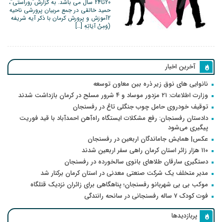
20تا24 سال می باشد. به گزارش”روراستی”،
حمید خالقی در جمع مربیان پرورشی ناحیه
2آموزش و پرورش کرمان با ذکر آیه شریفه
(وَمِنْ آيَاتِهِ […]
آخرین اخبار
نانوایی های نوق زیر ذره بین معاون توسعه
وزارت اطلاعات: ۲۱ مزدور موساد و ۴ شرور مسلح در کرمان بازداشت شدند
توقیف خودروی حامل چوب جنگلی تاغ در رفسنجان
دادستان رفسنجان: رفع مشکلات ایستگاه راه‌آهن احمدآباد با قید فوریت
پیگیری می‌شود
عکس| همایش جاماندگان اربعین در رفسنجان
۱۱۰ هزار زائر استان کرمان راهی سفر اربعین شدند
دستگیری سارقان طلاهای بانوی سالخورده در رفسنجان
مدیر متخلف یک شرکت صنعتی معدنی در استان کرمان برکنار شد
موکب بی بی شهربانو رفسنجان؛ پناهگاهی برای زائران نزدیک قتلگاه
فوت کودک ۷ ساله رفسنجانی در سانحه رانندگی
پربازدیدها