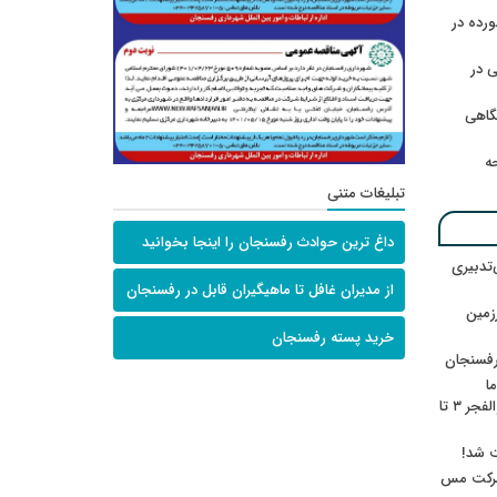
رده در
 در
گاهی
حه
تبلیغات متنی
داغ ترین حوادث رفسنجان را اینجا بخوانید
‌تدبیری
از مدیران غافل تا ماهیگیران قابل در رفسنجان
زمین
خرید پسته رفسنجان
رفسنجان
ا
ننشسته»/ روایت محمد جعفرپور از والفجر ۳ تا
ت شد!
 شرکت مس