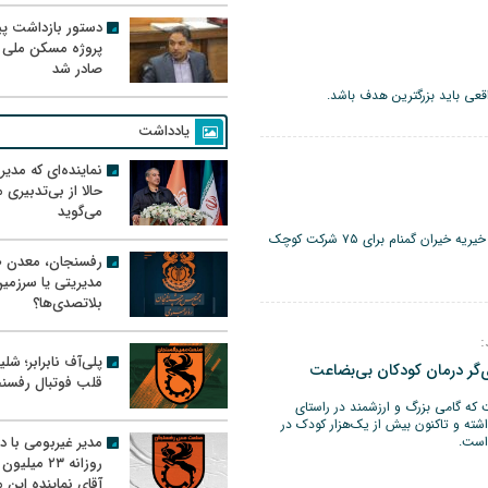
دستور بازداشت پیم
پروژه مسکن ملی 
صادر شد
قعی باید بزرگترین هدف باشد.
یادداشت
نماینده‌ای که مدی
حالا از بی‌تدبیری
می‌گوید
مدیرعامل خیریه خیران گمنام رفسنجان گفت: در کارگاه خیاطی خیریه خیران گمنام برای ۷۵ شرکت کوچک
رفسنجان، معدن ط
مدیریتی یا سرزمی
بلاتصدی‌ها؟
:
پلی‌آف نابرابر؛ شل
ی‌گر درمان کودکان بی‌بضاعت
قلب فوتبال رفسن
 که گامی بزرگ و ارزشمند در راستای
شته و تاکنون بیش از یک‌هزار کودک در
مدیر غیربومی با د
است.
روزانه ۲۳ میل
آقای نماینده این م