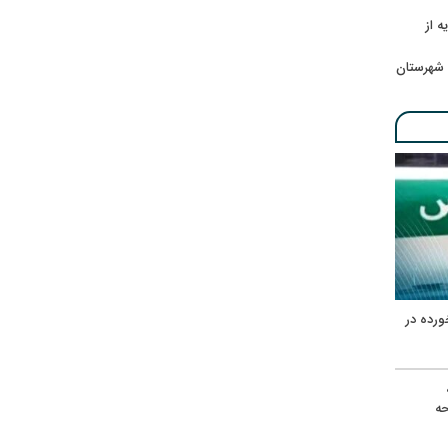
ه از
 شهرستان
ورده در
ه
حه