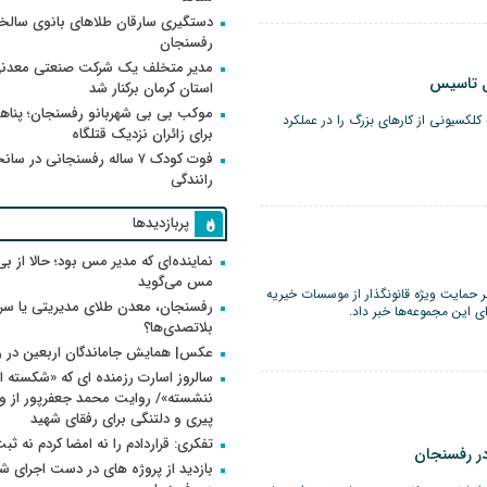
دستگیری سارقان طلاهای بانوی سالخو
رفسنجان
مدیر متخلف یک شرکت صنعتی معدنی
ل تاسیس
استان کرمان برکنار شد
موکب بی بی شهربانو رفسنجان؛ پناه
لکسیونی از کارهای بزرگ را در عملکرد
برای زائران نزدیک قتلگاه
فوت کودک ۷ ساله رفسنجانی در سان
رانندگی
پربازدیدها
نماینده‌ای که مدیر مس بود؛ حالا از بی
مس می‌گوید
 حمایت ویژه قانونگذار از موسسات خیریه
رفسنجان، معدن طلای مدیریتی یا سر
ای این مجموعه‌ها خبر داد.
بلاتصدی‌ها؟
عکس| همایش جاماندگان اربعین در 
سالروز اسارت رزمنده ای که «شکسته ام
پیری و دلتنگی برای رفقای شهید
تفکری: قراردادم را نه امضا کردم نه ثب
در رفسنجان
بازدید از پروژه های در دست اجرای