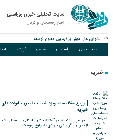
سایت تحلیلی خبری روراستی
اخبار رفسنجان و كرمان
نانوایی های نوق زیر ذره بین معاون توسعه
وزارت اطلاعات: ۲۱ مزدور موساد و ۴ شرور مسلح در کرمان بازداشت شدند
صفحه اصلی
رفسنجان
سیاسی
گزارش
یادد
توقیف خودروی حامل چوب جنگلی تاغ در رفسنجان
خیریه
توزیع ۲۵۰ بسته ویژه شب یلدا بین خانواده
خیریه
عصر امروز یکشنبه، در آستانه جشن باستانی و همدلی شب ی
از خیران و گروه‌های جهادی به وقوع پیوست.