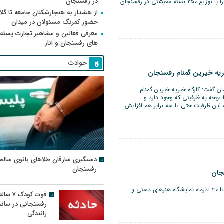
در رفسنجان
خیریه آبشار عاطفه‌ها در آستانه اربعین رزمایش کمک مومنانه را با توزیع ۲۵۰ بسته معیشتی در رفسنجان
از هشدار به هنجارشکنان جامعه تا گلای
حضور کمرنگ مسئولان در میدان
معرفی فعالین و مشاهیر تجارت پسته
های رفسنجان و انار
حوادث
ن گفت: کارگاه خیریه خیرین گمنام
‌کند و با توجه به ظرفیتی که وجود دارد و
 این ظرفیت حتی تا سه برابر هم افزایش
دستگیری سارقان طلاهای بانوی سالخ
رفسنجان
جان
مدیر اجرایی مؤسسه خیریه دستان آسمانی امید گفت: از ۲۴ تا ۳۰ آذرماه نمایشگاه هنرهای دستی و
فوت کودک ۷ سال
رفسنجانی در سان
رانندگی