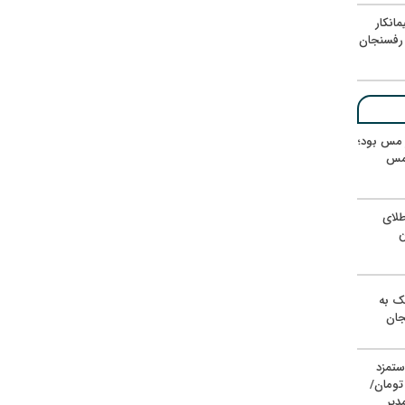
انکار
رفسنجان
ر مس بود؛
 مس
لای
ن
یک به
جان
ستمزد
یون تومان/
دیر