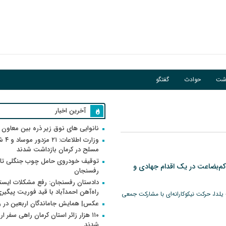
اشت
حوادث
گفتگو
آخرین اخبار
نانوایی های نوق زیر ذره بین معاون
وزارت اطلاعات
مسلح در کرمان بازداشت شدند
توقیف خودروی حامل چوب جنگلی تاغ
‌های کم‌بضاعت در یک اقدام جهادی و
رفسنجان
دادستان رفسنجان: رفع مشکلات ایست
راه‌آهن احمدآباد با قید فوریت پیگیر
لدا، حرکت نیکوکارانه‌ای با مشارکت جمعی
عکس| همایش جاماندگان اربعین در 
۱۱۰ هزار زائر استان کرمان راهی سفر ا
شدند