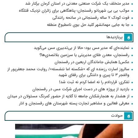
مدیر متخلف یک شرکت صنعتی معدنی در استان کرمان برکنار شد
موکب بی بی شهربانو رفسنجان؛ پناهگاهی برای زائران نزدیک قتلگاه
فوت کودک ۷ ساله رفسنجانی در سانحه رانندگی
جا به جایی مهمانشهر کلید حل بوی نامطبوع منطقه
پربازدیدها
نماینده‌ای که مدیر مس بود؛ حالا از بی‌تدبیری مس می‌گوید
رفسنجان، معدن طلای مدیریتی یا سرزمین بلاتصدی‌ها؟
عکس| همایش جاماندگان اربعین در رفسنجان
سالروز اسارت رزمنده ای که «شکسته اما ننشسته»/ روایت محمد جعفرپور از
والفجر ۳ تا پیری و دلتنگی برای رفقای شهید
تفکری: قراردادم را نه امضا کردم نه ثبت شد!
بازدید از پروژه های در دست اجرای شرکت مس در رفسنجان
از هشدار به هنجارشکنان جامعه تا گلایه از حضور کمرنگ مسئولان در میدان
معرفی فعالین و مشاهیر تجارت پسته شهرستان های رفسنجان و انار
حوادث