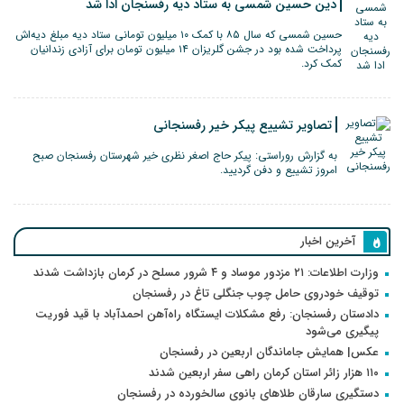
دین حسین شمسی به ستاد دیه رفسنجان ادا شد
حسین شمسی که سال ۸۵ با کمک ۱۰ میلیون تومانی ستاد دیه مبلغ دیه‌اش
پرداخت شده بود در جشن گلریزان ۱۴ میلیون تومان برای آزادی زندانیان
کمک کرد.
تصاویر تشییع پیکر خیر رفسنجانی
به گزارش روراستی: پیکر حاج اصغر نظری خیر شهرستان رفسنجان صبح
امروز تشییع و دفن گردیید.
آخرین اخبار
وزارت اطلاعات: ۲۱ مزدور موساد و ۴ شرور مسلح در کرمان بازداشت شدند
توقیف خودروی حامل چوب جنگلی تاغ در رفسنجان
دادستان رفسنجان: رفع مشکلات ایستگاه راه‌آهن احمدآباد با قید فوریت
پیگیری می‌شود
عکس| همایش جاماندگان اربعین در رفسنجان
۱۱۰ هزار زائر استان کرمان راهی سفر اربعین شدند
دستگیری سارقان طلاهای بانوی سالخورده در رفسنجان