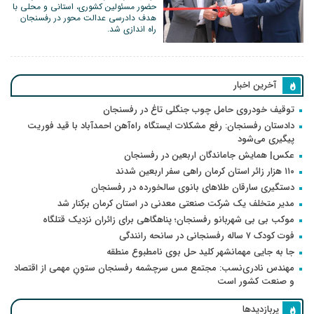
حضور مسئولین کشوری، استانی و محلی با
هدف دادرسی عدالت محور در رفسنجان
راه اندازی شد.
آخرین اخبار
توقیف خودروی حامل چوب جنگلی تاغ در رفسنجان
دادستان رفسنجان: رفع مشکلات ایستگاه راه‌آهن احمدآباد با قید فوریت
پیگیری می‌شود
عکس| همایش جاماندگان اربعین در رفسنجان
۱۱۰ هزار زائر استان کرمان راهی سفر اربعین شدند
دستگیری سارقان طلاهای بانوی سالخورده در رفسنجان
مدیر متخلف یک شرکت صنعتی معدنی در استان کرمان برکنار شد
موکب بی بی شهربانو رفسنجان؛ پناهگاهی برای زائران نزدیک قتلگاه
فوت کودک ۷ ساله رفسنجانی در سانحه رانندگی
جا به جایی مهمانشهر کلید حل بوی نامطبوع منطقه
مهندس نادری‌نسب: مجتمع مس سرچشمه رفسنجان ستونِ مهمی از اقتصاد
و صنعت کشور است
پربازدیدها