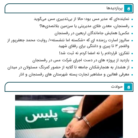
پربازدیدها
نماینده‌ای که مدیر مس بود؛ حالا از بی‌تدبیری مس می‌گوید
رفسنجان، معدن طلای مدیریتی یا سرزمین بلاتصدی‌ها؟
عکس| همایش جاماندگان اربعین در رفسنجان
سالروز اسارت رزمنده ای که «شکسته اما ننشسته»/ روایت محمد جعفرپور از
والفجر ۳ تا پیری و دلتنگی برای رفقای شهید
تفکری: قراردادم را نه امضا کردم نه ثبت شد!
بازدید از پروژه های در دست اجرای شرکت مس در رفسنجان
از هشدار به هنجارشکنان جامعه تا گلایه از حضور کمرنگ مسئولان در میدان
معرفی فعالین و مشاهیر تجارت پسته شهرستان های رفسنجان و انار
حوادث