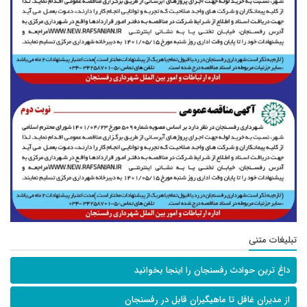
تبلیغات متنی
داغ ترین حوادث رفسنجان را اینجا بخوانید
از مدیران غافل تا ماهیگیران قابل در رفسنجان