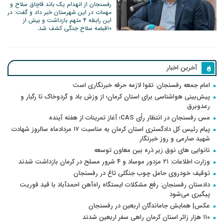
رفسنجان از انهدام یک باند قاچاق سلاح و
مهمات در این شهرستان خبر داد و گفت: در
این رابطه ۴ متهم بازداشت و بیش از
۱۰قبضه سلاح جنگی کشف شد.
آخرین اخبار
امام جمعه رفسنجان: تقوا لازمه حرفه خبرنگاری است
پیش‌بینی هواشناسی برای استان کرمان؛ از وزش باد و گردوخاک تا رگبار و
رعدوبرق
مس رفسنجان در انتظار رأی CAS؛ آغاز تمرینات از هفته آینده
پیام رئیس کل دادگستری استان کرمان به مناسبت ۱۷ مردادماه سالروز شهادت
شهید صارمی و روز خبرنگار
نانوایی های نوق زیر ذره بین معاون توسعه
وزارت اطلاعات: ۲۱ مزدور موساد و ۴ شرور مسلح در کرمان بازداشت شدند
توقیف خودروی حامل چوب جنگلی تاغ در رفسنجان
دادستان رفسنجان: رفع مشکلات ایستگاه راه‌آهن احمدآباد با قید فوریت
پیگیری می‌شود
عکس| همایش جاماندگان اربعین در رفسنجان
۱۱۰ هزار زائر استان کرمان راهی سفر اربعین شدند