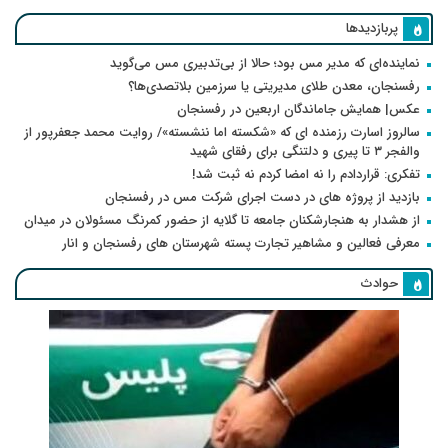
پربازدیدها
نماینده‌ای که مدیر مس بود؛ حالا از بی‌تدبیری مس می‌گوید
رفسنجان، معدن طلای مدیریتی یا سرزمین بلاتصدی‌ها؟
عکس| همایش جاماندگان اربعین در رفسنجان
سالروز اسارت رزمنده ای که «شکسته اما ننشسته»/ روایت محمد جعفرپور از
والفجر ۳ تا پیری و دلتنگی برای رفقای شهید
تفکری: قراردادم را نه امضا کردم نه ثبت شد!
بازدید از پروژه های در دست اجرای شرکت مس در رفسنجان
از هشدار به هنجارشکنان جامعه تا گلایه از حضور کمرنگ مسئولان در میدان
معرفی فعالین و مشاهیر تجارت پسته شهرستان های رفسنجان و انار
حوادث