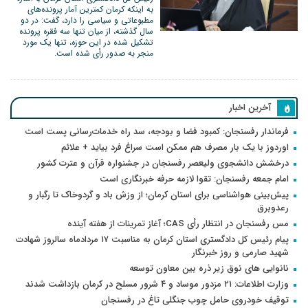
به اینکه کرمان کمترین آمار پرونده‌های
مطبوعاتی و سیاسی را دارد، گفت: در دو
سال گذشته، از میان تنها سه فقره پرونده
تشکیل شده در این حوزه، تنها یک مورد
منجر به صدور رأی شده است.
آخرین اخبار
فرماندار رفسنجان: کمبود فضا و بودجه، سد راه خدمات‌رسانی پست است
اوردوز با یک بار مصرف هم ممکن است سراغ فرد بیاید + علائم
درخشش دانشجوی ولیعصر رفسنجان در جشنواره قرآن و عترت کشور
امام جمعه رفسنجان: تقوا لازمه حرفه خبرنگاری است
پیش‌بینی هواشناسی برای استان کرمان؛ از وزش باد و گردوخاک تا رگبار و
رعدوبرق
مس رفسنجان در انتظار رأی CAS؛ آغاز تمرینات از هفته آینده
پیام رئیس کل دادگستری استان کرمان به مناسبت ۱۷ مردادماه سالروز شهادت
شهید صارمی و روز خبرنگار
نانوایی های نوق زیر ذره بین معاون توسعه
وزارت اطلاعات: ۲۱ مزدور موساد و ۴ شرور مسلح در کرمان بازداشت شدند
توقیف خودروی حامل چوب جنگلی تاغ در رفسنجان