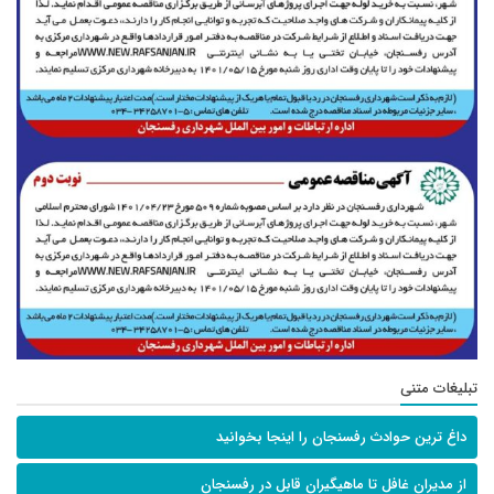
تبلیغات متنی
داغ ترین حوادث رفسنجان را اینجا بخوانید
از مدیران غافل تا ماهیگیران قابل در رفسنجان