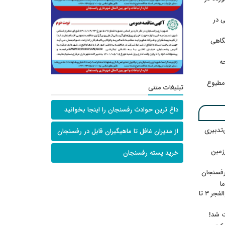
 در
گاهی
حه
امطبوع
تبلیغات متنی
داغ ترین حوادث رفسنجان را اینجا بخوانید
‌تدبیری
از مدیران غافل تا ماهیگیران قابل در رفسنجان
زمین
خرید پسته رفسنجان
رفسنجان
ا
ننشسته»/ روایت محمد جعفرپور از والفجر ۳ تا
ت شد!