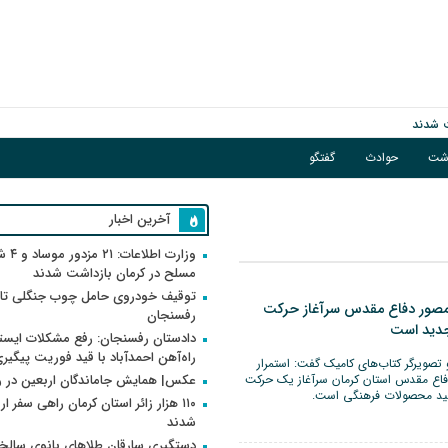
اشت
حوادث
گفتگو
فوریت پیگیری می‌شود
آخرین اخبار
وزارت اطلاعات
مسلح در کرمان بازداشت شدند
توقیف خودروی حامل چوب جنگلی تاغ
ن مصور دفاع مقدس سرآغاز حرکت
رفسنجان
جدید است
دادستان رفسنجان: رفع مشکلات ایست
راه‌آهن احمدآباد با قید فوریت پیگیر
ویرگر کتاب‌های کامیک گفت: استمرار
فاع مقدس استان کرمان سرآغاز یک حرکت
عکس| همایش جاماندگان اربعین در 
ولید محصولات فرهنگی است.
۱۱۰ هزار زائر استان کرمان راهی سفر ا
شدند
دستگیری سارقان طلاهای بانوی سالخو