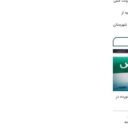
 شرکت مس
ه از
 شهرستان
ورده در
ه
حه