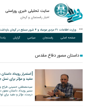
سایت تحلیلی خبری روراستی
اخبار رفسنجان و كرمان
وزارت اطلاعات: ۲۱ مزدور موساد و ۴ شرور مسلح در کرمان بازداشت شدند
توقیف خودروی حامل چوب جنگلی تاغ در رفسنجان
صفحه اصلی
رفسنجان
سیاسی
گزارش
یادد
دادستان رفسنجان: رفع مشکلات ایستگاه راه‌آهن احمدآباد با قید 
داستان مصور دفاع مقدس
استمرار رویداد داستا
مفید و مؤثر برای نسل 
سیدمصطفی حسینی طراح و تص
مسیر رویداد داستان مصور د
درست، مؤثر و مفید برای ت