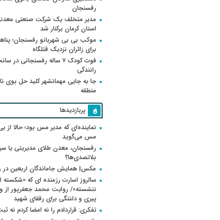
رفسنجان
مدیر متخلف یک شرکت صنعتی معدنی
استان کرمان برکنار شد
موکب بی بی شهربانو رفسنجان؛ پناه
برای زائران نزدیک قتلگاه
فوت کودک ۷ ساله رفسنجانی در سان
رانندگی
جا به جایی مهمانشهر کلید حل بوی ن
منطقه
پربازدیدها
نماینده‌ای که مدیر مس بود؛ حالا از بی
مس می‌گوید
رفسنجان، معدن طلای مدیریتی یا سر
بلاتصدی‌ها؟
عکس| همایش جاماندگان اربعین در 
سالروز اسارت رزمنده ای که «شکسته ام
پیری و دلتنگی برای رفقای شهید
تفکری: قراردادم را نه امضا کردم نه ثب