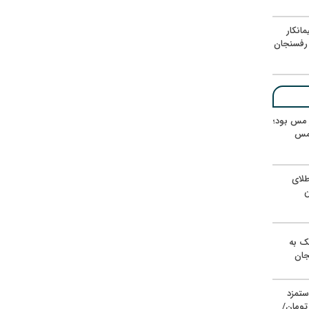
انکار
رفسنجان
ر مس بود؛
 مس
لای
ن
یک به
جان
ستمزد
یون تومان/