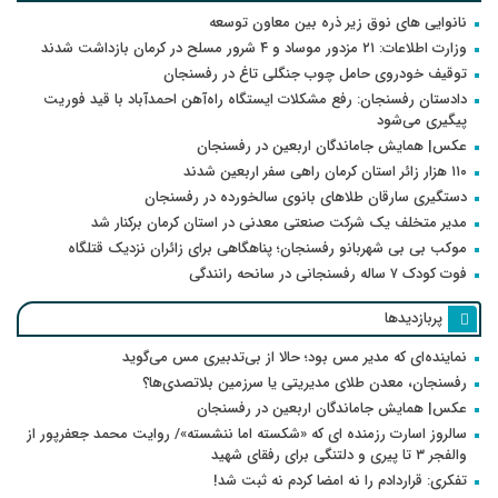
نانوایی های نوق زیر ذره بین معاون توسعه
وزارت اطلاعات: ۲۱ مزدور موساد و ۴ شرور مسلح در کرمان بازداشت شدند
توقیف خودروی حامل چوب جنگلی تاغ در رفسنجان
دادستان رفسنجان: رفع مشکلات ایستگاه راه‌آهن احمدآباد با قید فوریت
پیگیری می‌شود
عکس| همایش جاماندگان اربعین در رفسنجان
۱۱۰ هزار زائر استان کرمان راهی سفر اربعین شدند
دستگیری سارقان طلاهای بانوی سالخورده در رفسنجان
مدیر متخلف یک شرکت صنعتی معدنی در استان کرمان برکنار شد
موکب بی بی شهربانو رفسنجان؛ پناهگاهی برای زائران نزدیک قتلگاه
فوت کودک ۷ ساله رفسنجانی در سانحه رانندگی
پربازدیدها
نماینده‌ای که مدیر مس بود؛ حالا از بی‌تدبیری مس می‌گوید
رفسنجان، معدن طلای مدیریتی یا سرزمین بلاتصدی‌ها؟
عکس| همایش جاماندگان اربعین در رفسنجان
سالروز اسارت رزمنده ای که «شکسته اما ننشسته»/ روایت محمد جعفرپور از
والفجر ۳ تا پیری و دلتنگی برای رفقای شهید
تفکری: قراردادم را نه امضا کردم نه ثبت شد!