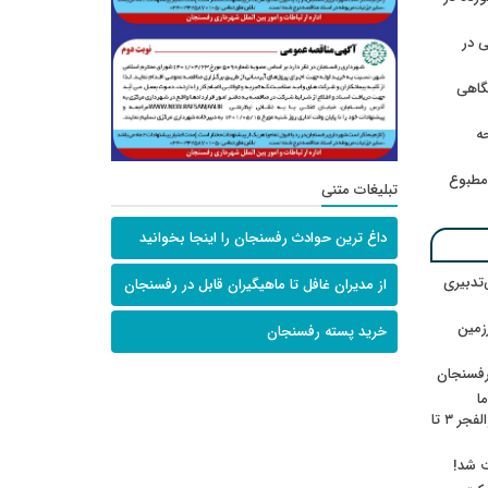
 در
گاهی
حه
امطبوع
تبلیغات متنی
داغ ترین حوادث رفسنجان را اینجا بخوانید
‌تدبیری
از مدیران غافل تا ماهیگیران قابل در رفسنجان
زمین
خرید پسته رفسنجان
رفسنجان
ا
ننشسته»/ روایت محمد جعفرپور از والفجر ۳ تا
ت شد!