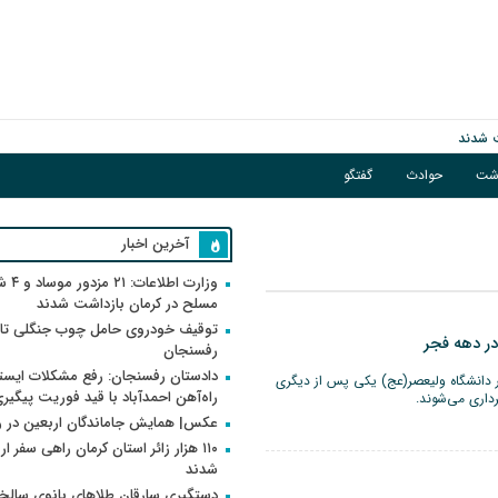
اشت
حوادث
گفتگو
فوریت پیگیری می‌شود
آخرین اخبار
وزارت اطلاعات
مسلح در کرمان بازداشت شدند
توقیف خودروی حامل چوب جنگلی تاغ
در دهه فجر
رفسنجان
دادستان رفسنجان: رفع مشکلات ایست
 دانشگاه ولیعصر(عج) یکی پس از دیگری
راه‌آهن احمدآباد با قید فوریت پیگیر
رداری می‌شوند.
عکس| همایش جاماندگان اربعین در 
۱۱۰ هزار زائر استان کرمان راهی سفر ا
شدند
دستگیری سارقان طلاهای بانوی سالخو