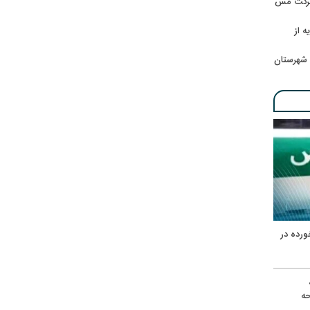
 شرکت مس
ه از
 شهرستان
ورده در
ه
حه