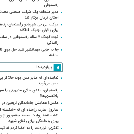
رفسنجان
مدیر متخلف یک شرکت صنعتی معدنی
استان کرمان برکنار شد
موکب بی بی شهربانو رفسنجان؛ پناه
برای زائران نزدیک قتلگاه
فوت کودک ۷ ساله رفسنجانی در سان
رانندگی
جا به جایی مهمانشهر کلید حل بوی ن
منطقه
پربازدیدها
نماینده‌ای که مدیر مس بود؛ حالا از بی
مس می‌گوید
رفسنجان، معدن طلای مدیریتی یا سر
بلاتصدی‌ها؟
عکس| همایش جاماندگان اربعین در 
سالروز اسارت رزمنده ای که «شکسته ام
پیری و دلتنگی برای رفقای شهید
تفکری: قراردادم را نه امضا کردم نه ثب