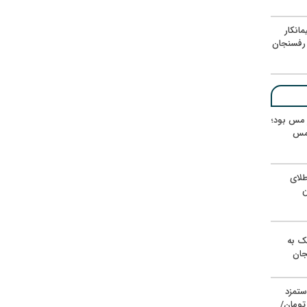
انکار
رفسنجان
ر مس بود؛
 مس
لای
ن
یک به
جان
ستمزد
یون تومان/