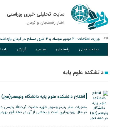
سایت تحلیلی خبری روراستی
اخبار رفسنجان و كرمان
وزارت اطلاعات: ۲۱ مزدور موساد و ۴ شرور مسلح در کرمان بازداشت شدند
توقیف خودروی حامل چوب جنگلی تاغ در رفسنجان
صفحه اصلی
رفسنجان
سیاسی
گزارش
یادد
دادستان رفسنجان: رفع مشکلات ایستگاه راه‌آهن احمدآباد با قید 
دانشکده علوم پایه
افتتاح دانشکده علوم پایه دانشگاه ولیعصر(عج) 
مصوبات سفر رئیس‌جمهور شهید حضرت آیت‌الله رئیسی در
در حال بهره‌برداری است و بخشی از آن در دهه فجر بهره‌ب