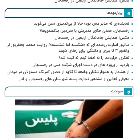
عکس| همایش جاماندگان اربعین در رفسنجان
پربازدیدها
نماینده‌ای که مدیر مس بود؛ حالا از بی‌تدبیری مس می‌گوید
رفسنجان، معدن طلای مدیریتی یا سرزمین بلاتصدی‌ها؟
عکس| همایش جاماندگان اربعین در رفسنجان
سالروز اسارت رزمنده ای که «شکسته اما ننشسته»/ روایت محمد جعفرپور از
والفجر ۳ تا پیری و دلتنگی برای رفقای شهید
تفکری: قراردادم را نه امضا کردم نه ثبت شد!
بازدید از پروژه های در دست اجرای شرکت مس در رفسنجان
از هشدار به هنجارشکنان جامعه تا گلایه از حضور کمرنگ مسئولان در میدان
معرفی فعالین و مشاهیر تجارت پسته شهرستان های رفسنجان و انار
حوادث