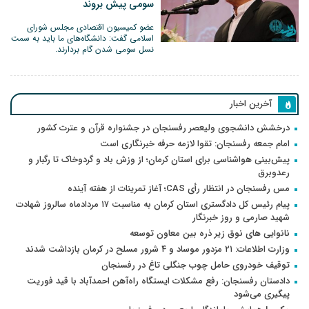
سومی پیش بروند
عضو کمیسیون اقتصادی مجلس شورای
اسلامی گفت: دانشگاه‌های ما باید به سمت
نسل سومی شدن گام بردارند.
آخرین اخبار
درخشش دانشجوی ولیعصر رفسنجان در جشنواره قرآن و عترت کشور
امام جمعه رفسنجان: تقوا لازمه حرفه خبرنگاری است
پیش‌بینی هواشناسی برای استان کرمان؛ از وزش باد و گردوخاک تا رگبار و
رعدوبرق
مس رفسنجان در انتظار رأی CAS؛ آغاز تمرینات از هفته آینده
پیام رئیس کل دادگستری استان کرمان به مناسبت ۱۷ مردادماه سالروز شهادت
شهید صارمی و روز خبرنگار
نانوایی های نوق زیر ذره بین معاون توسعه
وزارت اطلاعات: ۲۱ مزدور موساد و ۴ شرور مسلح در کرمان بازداشت شدند
توقیف خودروی حامل چوب جنگلی تاغ در رفسنجان
دادستان رفسنجان: رفع مشکلات ایستگاه راه‌آهن احمدآباد با قید فوریت
پیگیری می‌شود