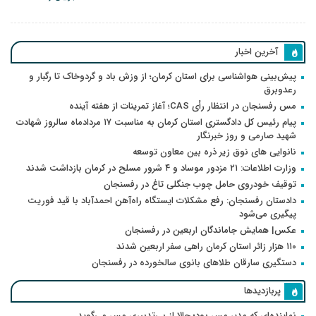
آخرین اخبار
پیش‌بینی هواشناسی برای استان کرمان؛ از وزش باد و گردوخاک تا رگبار و
رعدوبرق
مس رفسنجان در انتظار رأی CAS؛ آغاز تمرینات از هفته آینده
پیام رئیس کل دادگستری استان کرمان به مناسبت ۱۷ مردادماه سالروز شهادت
شهید صارمی و روز خبرنگار
نانوایی های نوق زیر ذره بین معاون توسعه
وزارت اطلاعات: ۲۱ مزدور موساد و ۴ شرور مسلح در کرمان بازداشت شدند
توقیف خودروی حامل چوب جنگلی تاغ در رفسنجان
دادستان رفسنجان: رفع مشکلات ایستگاه راه‌آهن احمدآباد با قید فوریت
پیگیری می‌شود
عکس| همایش جاماندگان اربعین در رفسنجان
۱۱۰ هزار زائر استان کرمان راهی سفر اربعین شدند
دستگیری سارقان طلاهای بانوی سالخورده در رفسنجان
پربازدیدها
نماینده‌ای که مدیر مس بود؛ حالا از بی‌تدبیری مس می‌گوید