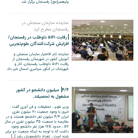
ولیعصر(عج) رفسنجان برگزار شد.
نماینده سازمان سنجش در
رفسنجان مطرح کرد:
رقابت ۵۱۶۱ داوطلب در رفسنجان/
افزایش شرکت‌کنندگان علوم‌تجربی
نماینده تام الاختیار سازمان سنجش و
آموزش کشور در شهرستان رفسنجان از
رقابت ۵۱۶۱ داوطلب رفسنجان، انار و
شهربابک در کنکور سراسری امسال خبر داد.
4/4 میلیون دانشجو در کشور
مشغول به تحصیلند.
وزیر علوم ، تحقیقات و فن آوری گفت :
امروز با وجود جمعیت 70 میلیون نفری
ایران 4/4 میلیون نفر دانشجو هستند و در
مقایسه با جمعیت 35 میلیون نفری در سال
57 ، حدود 175 هزار نفر دانشجو وجود
داشت که با توجه به اینکه جمعیت دو برابر
شده است ، تعداد دانشجویان رشد […]