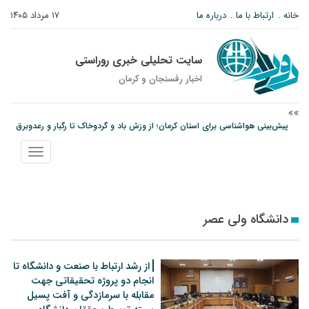
خانه
ارتباط با ما
درباره ما
۱۷ مرداد ۱۴۰۵
سایت تحلیلی خبری روراستی
اخبار رفسنجان و كرمان
پیش‌بینی هواشناسی برای استان کرمان؛ از وزش باد و گردوخاک تا رگبار و رعدوبرق
مس رفسنجان در انتظار رأی CAS؛ آغاز تمرینات از هفته آینده
نمایش
پیام رئیس کل دادگستری استان کرمان به مناسبت ۱۷ مردادماه سالروز شهادت شهید
منو
صارمی و روز خبرنگار
دانشگاه ولی عصر
از رشد ارتباط با صنعت و دانشگاه تا
انجام دو پروژه تحقیقاتی جهت
مقابله با سرمازدگی و آفت پسیل