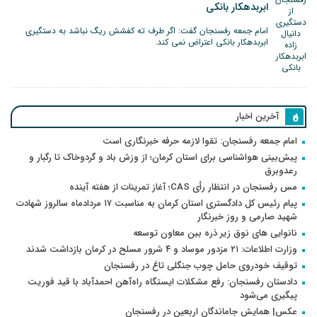
ابربدهکار بانکی
امام جمعه رفسنجان گفت: اگر طرف ته کفشش ریگ نباشد به دستگیری
ابربدهکار بانکی اعتراض نمی کند.
آخرین اخبار
امام جمعه رفسنجان: تقوا لازمه حرفه خبرنگاری است
پیش‌بینی هواشناسی برای استان کرمان؛ از وزش باد و گردوخاک تا رگبار و
رعدوبرق
مس رفسنجان در انتظار رأی CAS؛ آغاز تمرینات از هفته آینده
پیام رئیس کل دادگستری استان کرمان به مناسبت ۱۷ مردادماه سالروز شهادت
شهید صارمی و روز خبرنگار
نانوایی های نوق زیر ذره بین معاون توسعه
وزارت اطلاعات: ۲۱ مزدور موساد و ۴ شرور مسلح در کرمان بازداشت شدند
توقیف خودروی حامل چوب جنگلی تاغ در رفسنجان
دادستان رفسنجان: رفع مشکلات ایستگاه راه‌آهن احمدآباد با قید فوریت
پیگیری می‌شود
عکس| همایش جاماندگان اربعین در رفسنجان