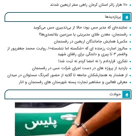
۱۱۰ هزار زائر استان کرمان راهی سفر اربعین شدند
پربازدیدها
نماینده‌ای که مدیر مس بود؛ حالا از بی‌تدبیری مس می‌گوید
رفسنجان، معدن طلای مدیریتی یا سرزمین بلاتصدی‌ها؟
عکس| همایش جاماندگان اربعین در رفسنجان
سالروز اسارت رزمنده ای که «شکسته اما ننشسته»/ روایت محمد جعفرپور از
والفجر ۳ تا پیری و دلتنگی برای رفقای شهید
تفکری: قراردادم را نه امضا کردم نه ثبت شد!
بازدید از پروژه های در دست اجرای شرکت مس در رفسنجان
از هشدار به هنجارشکنان جامعه تا گلایه از حضور کمرنگ مسئولان در میدان
معرفی فعالین و مشاهیر تجارت پسته شهرستان های رفسنجان و انار
حوادث