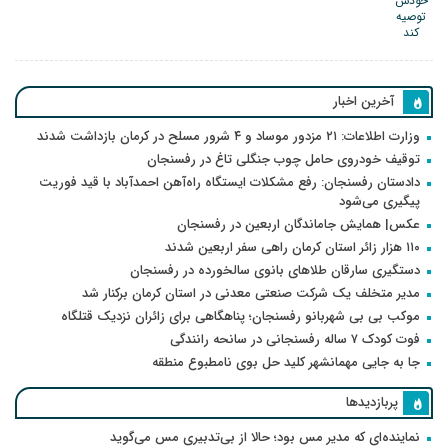
آخرین اخبار
وزارت اطلاعات: ۲۱ مزدور موساد و ۴ شرور مسلح در کرمان بازداشت شدند
توقیف خودروی حامل چوب جنگلی تاغ در رفسنجان
دادستان رفسنجان: رفع مشکلات ایستگاه راه‌آهن احمدآباد با قید فوریت
پیگیری می‌شود
عکس| همایش جاماندگان اربعین در رفسنجان
۱۱۰ هزار زائر استان کرمان راهی سفر اربعین شدند
دستگیری سارقان طلاهای بانوی سالخورده در رفسنجان
مدیر متخلف یک شرکت صنعتی معدنی در استان کرمان برکنار شد
موکب بی بی شهربانو رفسنجان؛ پناهگاهی برای زائران نزدیک قتلگاه
فوت کودک ۷ ساله رفسنجانی در سانحه رانندگی
جا به جایی مهمانشهر کلید حل بوی نامطبوع منطقه
پربازدیدها
نماینده‌ای که مدیر مس بود؛ حالا از بی‌تدبیری مس می‌گوید