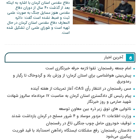
دفاع مقدس استان کرمان با اشاره به اینکه
بعد از گذشت ۴۰ سال از دوران دفاع
مقدس هنوز مسایل جنگ به صورت علمی
ثبت و ضبط نشده است گفت: دائره
المعارف دفاع مقدس استان کرمان در حال
تهیه است و شورای علمی آن تشکیل شده
است.
آخرین اخبار
امام جمعه رفسنجان: تقوا لازمه حرفه خبرنگاری است
پیش‌بینی هواشناسی برای استان کرمان؛ از وزش باد و گردوخاک تا رگبار و
رعدوبرق
مس رفسنجان در انتظار رأی CAS؛ آغاز تمرینات از هفته آینده
پیام رئیس کل دادگستری استان کرمان به مناسبت ۱۷ مردادماه سالروز شهادت
شهید صارمی و روز خبرنگار
نانوایی های نوق زیر ذره بین معاون توسعه
وزارت اطلاعات: ۲۱ مزدور موساد و ۴ شرور مسلح در کرمان بازداشت شدند
توقیف خودروی حامل چوب جنگلی تاغ در رفسنجان
دادستان رفسنجان: رفع مشکلات ایستگاه راه‌آهن احمدآباد با قید فوریت
پیگیری می‌شود