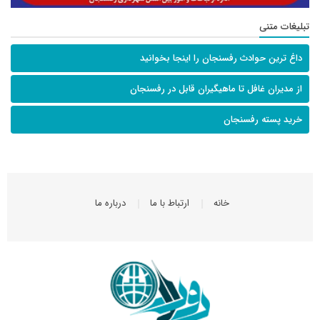
تبلیغات متنی
داغ ترین حوادث رفسنجان را اینجا بخوانید
از مدیران غافل تا ماهیگیران قابل در رفسنجان
خرید پسته رفسنجان
خانه
ارتباط با ما
درباره ما