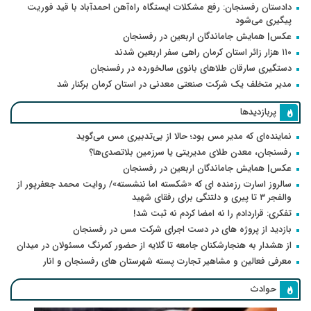
دادستان رفسنجان: رفع مشکلات ایستگاه راه‌آهن احمدآباد با قید فوریت
پیگیری می‌شود
عکس| همایش جاماندگان اربعین در رفسنجان
۱۱۰ هزار زائر استان کرمان راهی سفر اربعین شدند
دستگیری سارقان طلاهای بانوی سالخورده در رفسنجان
مدیر متخلف یک شرکت صنعتی معدنی در استان کرمان برکنار شد
پربازدیدها
نماینده‌ای که مدیر مس بود؛ حالا از بی‌تدبیری مس می‌گوید
رفسنجان، معدن طلای مدیریتی یا سرزمین بلاتصدی‌ها؟
عکس| همایش جاماندگان اربعین در رفسنجان
سالروز اسارت رزمنده ای که «شکسته اما ننشسته»/ روایت محمد جعفرپور از
والفجر ۳ تا پیری و دلتنگی برای رفقای شهید
تفکری: قراردادم را نه امضا کردم نه ثبت شد!
بازدید از پروژه های در دست اجرای شرکت مس در رفسنجان
از هشدار به هنجارشکنان جامعه تا گلایه از حضور کمرنگ مسئولان در میدان
معرفی فعالین و مشاهیر تجارت پسته شهرستان های رفسنجان و انار
حوادث