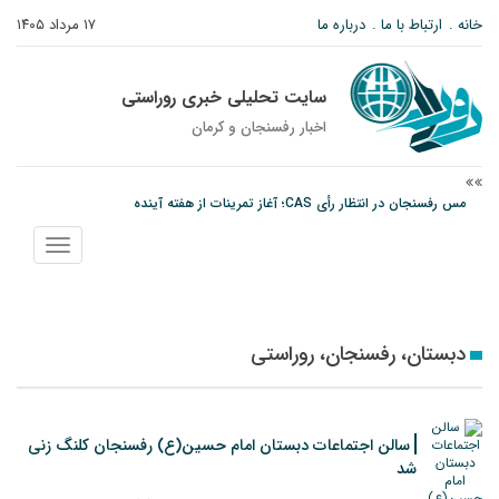
خانه
ارتباط با ما
درباره ما
۱۷ مرداد ۱۴۰۵
سایت تحلیلی خبری روراستی
اخبار رفسنجان و كرمان
مس رفسنجان در انتظار رأی CAS؛ آغاز تمرینات از هفته آینده
پیام رئیس کل دادگستری استان کرمان به مناسبت ۱۷ مردادماه سالروز شهادت شهید
نمایش
صارمی و روز خبرنگار
منو
نانوایی های نوق زیر ذره بین معاون توسعه
دبستان، رفسنجان، روراستی
سالن اجتماعات دبستان امام حسین(ع) رفسنجان کلنگ زنی
شد