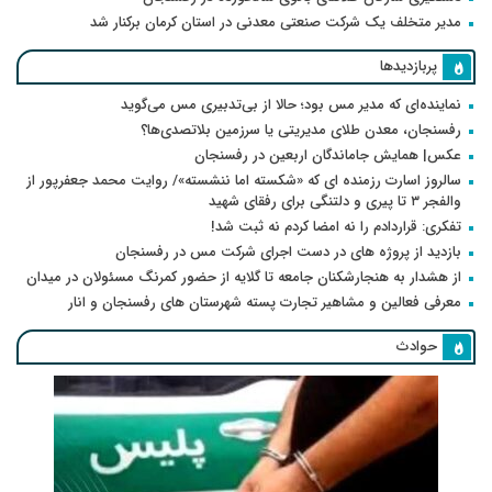
مدیر متخلف یک شرکت صنعتی معدنی در استان کرمان برکنار شد
پربازدیدها
نماینده‌ای که مدیر مس بود؛ حالا از بی‌تدبیری مس می‌گوید
رفسنجان، معدن طلای مدیریتی یا سرزمین بلاتصدی‌ها؟
عکس| همایش جاماندگان اربعین در رفسنجان
سالروز اسارت رزمنده ای که «شکسته اما ننشسته»/ روایت محمد جعفرپور از
والفجر ۳ تا پیری و دلتنگی برای رفقای شهید
تفکری: قراردادم را نه امضا کردم نه ثبت شد!
بازدید از پروژه های در دست اجرای شرکت مس در رفسنجان
از هشدار به هنجارشکنان جامعه تا گلایه از حضور کمرنگ مسئولان در میدان
معرفی فعالین و مشاهیر تجارت پسته شهرستان های رفسنجان و انار
حوادث