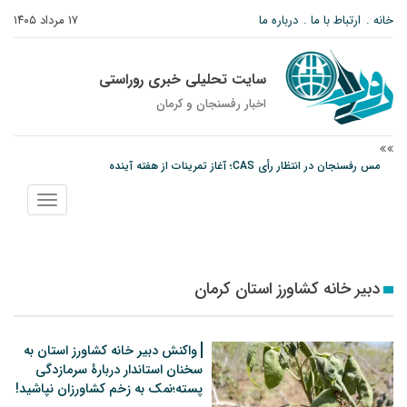
خانه
ارتباط با ما
درباره ما
۱۷ مرداد ۱۴۰۵
سایت تحلیلی خبری روراستی
اخبار رفسنجان و كرمان
مس رفسنجان در انتظار رأی CAS؛ آغاز تمرینات از هفته آینده
پیام رئیس کل دادگستری استان کرمان به مناسبت ۱۷ مردادماه سالروز شهادت شهید
نمایش
صارمی و روز خبرنگار
منو
نانوایی های نوق زیر ذره بین معاون توسعه
دبیر خانه کشاورز استان کرمان
واکنش دبیر خانه کشاورز استان به
سخنان استاندار دربارۀ سرمازدگی
پسته؛نمک به زخم کشاورزان نپاشید!