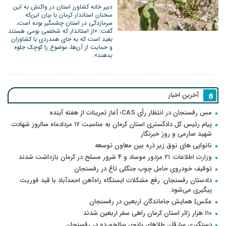
دبیر خانه کشاورز استان در واکنش به این
سخنان استاندار کرمان با بیان این‌که
سرمازدگی در استان چشمگیر بوده است،
گفت: «از استاندار که شخصی بومی هستند
بعید است که به جای همدردی با کشاوزان
و حمایت از آن‌ها، موضوع را کوچک جلوه
بدهند».
آخرین اخبار
مس رفسنجان در انتظار رأی CAS؛ آغاز تمرینات از هفته آینده
پیام رئیس کل دادگستری استان کرمان به مناسبت ۱۷ مردادماه سالروز شهادت
شهید صارمی و روز خبرنگار
نانوایی های نوق زیر ذره بین معاون توسعه
وزارت اطلاعات: ۲۱ مزدور موساد و ۴ شرور مسلح در کرمان بازداشت شدند
توقیف خودروی حامل چوب جنگلی تاغ در رفسنجان
دادستان رفسنجان: رفع مشکلات ایستگاه راه‌آهن احمدآباد با قید فوریت
پیگیری می‌شود
عکس| همایش جاماندگان اربعین در رفسنجان
۱۱۰ هزار زائر استان کرمان راهی سفر اربعین شدند
دستگیری سارقان طلاهای بانوی سالخورده در رفسنجان