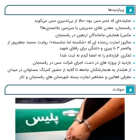
پربازدیدها
نماینده‌ای که مدیر مس بود؛ حالا از بی‌تدبیری مس می‌گوید
رفسنجان، معدن طلای مدیریتی یا سرزمین بلاتصدی‌ها؟
عکس| همایش جاماندگان اربعین در رفسنجان
سالروز اسارت رزمنده ای که «شکسته اما ننشسته»/ روایت محمد جعفرپور از
والفجر ۳ تا پیری و دلتنگی برای رفقای شهید
تفکری: قراردادم را نه امضا کردم نه ثبت شد!
بازدید از پروژه های در دست اجرای شرکت مس در رفسنجان
از هشدار به هنجارشکنان جامعه تا گلایه از حضور کمرنگ مسئولان در میدان
معرفی فعالین و مشاهیر تجارت پسته شهرستان های رفسنجان و انار
حوادث