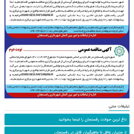
تبلیغات متنی
داغ ترین حوادث رفسنجان را اینجا بخوانید
از مدیران غافل تا ماهیگیران قابل در رفسنجان