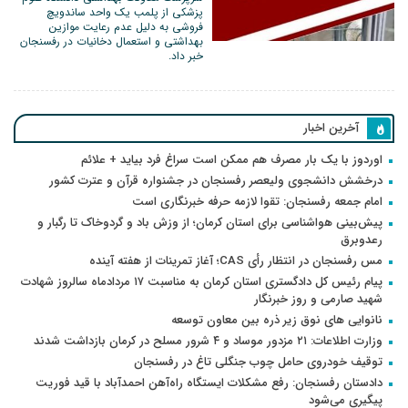
پزشکی از پلمب یک واحد ساندویچ‌
فروشی به دلیل عدم رعایت موازین
بهداشتی و استعمال دخانیات در رفسنجان
خبر داد.
آخرین اخبار
اوردوز با یک بار مصرف هم ممکن است سراغ فرد بیاید + علائم
درخشش دانشجوی ولیعصر رفسنجان در جشنواره قرآن و عترت کشور
امام جمعه رفسنجان: تقوا لازمه حرفه خبرنگاری است
پیش‌بینی هواشناسی برای استان کرمان؛ از وزش باد و گردوخاک تا رگبار و
رعدوبرق
مس رفسنجان در انتظار رأی CAS؛ آغاز تمرینات از هفته آینده
پیام رئیس کل دادگستری استان کرمان به مناسبت ۱۷ مردادماه سالروز شهادت
شهید صارمی و روز خبرنگار
نانوایی های نوق زیر ذره بین معاون توسعه
وزارت اطلاعات: ۲۱ مزدور موساد و ۴ شرور مسلح در کرمان بازداشت شدند
توقیف خودروی حامل چوب جنگلی تاغ در رفسنجان
دادستان رفسنجان: رفع مشکلات ایستگاه راه‌آهن احمدآباد با قید فوریت
پیگیری می‌شود