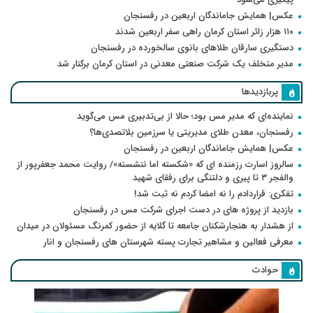
عکس| همایش جاماندگان اربعین در رفسنجان
۱۱۰ هزار زائر استان کرمان راهی سفر اربعین شدند
دستگیری سارقان طلاهای بانوی سالخورده در رفسنجان
مدیر متخلف یک شرکت صنعتی معدنی در استان کرمان برکنار شد
پربازدیدها
نماینده‌ای که مدیر مس بود؛ حالا از بی‌تدبیری مس می‌گوید
رفسنجان، معدن طلای مدیریتی یا سرزمین بلاتصدی‌ها؟
عکس| همایش جاماندگان اربعین در رفسنجان
سالروز اسارت رزمنده ای که «شکسته اما ننشسته»/ روایت محمد جعفرپور از
والفجر ۳ تا پیری و دلتنگی برای رفقای شهید
تفکری: قراردادم را نه امضا کردم نه ثبت شد!
بازدید از پروژه های در دست اجرای شرکت مس در رفسنجان
از هشدار به هنجارشکنان جامعه تا گلایه از حضور کمرنگ مسئولان در میدان
معرفی فعالین و مشاهیر تجارت پسته شهرستان های رفسنجان و انار
حوادث