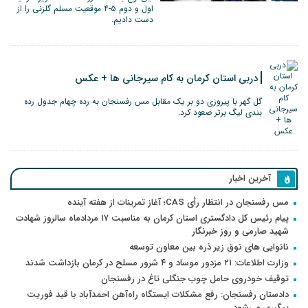
اول و دوم ۵-۴ موقعیت مسلم گلزنی را از
دست دادیم.
دربی استان کرمان به کام سیرجانی ها + عکس
گل گهر با پیروزی دو بر یک مقابل مس رفسنجان به رده چهام جدول رده
بندی لیگ برتر صعود کرد.
آخرین اخبار
مس رفسنجان در انتظار رأی CAS؛ آغاز تمرینات از هفته آینده
پیام رئیس کل دادگستری استان کرمان به مناسبت ۱۷ مردادماه سالروز شهادت
شهید صارمی و روز خبرنگار
نانوایی های نوق زیر ذره بین معاون توسعه
وزارت اطلاعات: ۲۱ مزدور موساد و ۴ شرور مسلح در کرمان بازداشت شدند
توقیف خودروی حامل چوب جنگلی تاغ در رفسنجان
دادستان رفسنجان: رفع مشکلات ایستگاه راه‌آهن احمدآباد با قید فوریت
پیگیری می‌شود