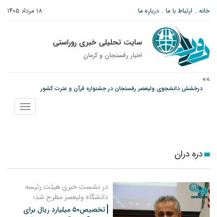
خانه
ارتباط با ما
درباره ما
۱۸ مرداد ۱۴۰۵
سایت تحلیلی خبری روراستی
اخبار رفسنجان و كرمان
درخشش دانشجوی ولیعصر رفسنجان در جشنواره قرآن و عترت کشور
امام جمعه رفسنجان: تقوا لازمه حرفه خبرنگاری است
نمایش
پیش‌بینی هواشناسی برای استان کرمان؛ از وزش باد و گردوخاک تا رگبار و رعدوبرق
منو
دره دران
در نشست خبری هیئت رئیسه
دانشگاه ولیعصر مطرح شد؛
تخصیص۵۰ میلیارد ریال برای