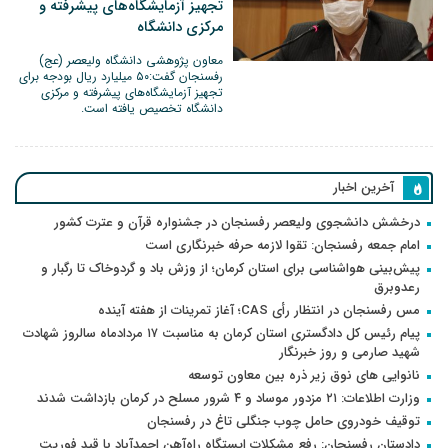
تجهیز آزمایشگاه‌های پیشرفته و
مرکزی دانشگاه
معاون پژوهشی دانشگاه ولیعصر (عج)
رفسنجان گفت:۵۰ میلیارد ریال بودجه برای
تجهیز آزمایشگاه‌های پیشرفته و مرکزی
دانشگاه تخصیص یافته است.
آخرین اخبار
درخشش دانشجوی ولیعصر رفسنجان در جشنواره قرآن و عترت کشور
امام جمعه رفسنجان: تقوا لازمه حرفه خبرنگاری است
پیش‌بینی هواشناسی برای استان کرمان؛ از وزش باد و گردوخاک تا رگبار و
رعدوبرق
مس رفسنجان در انتظار رأی CAS؛ آغاز تمرینات از هفته آینده
پیام رئیس کل دادگستری استان کرمان به مناسبت ۱۷ مردادماه سالروز شهادت
شهید صارمی و روز خبرنگار
نانوایی های نوق زیر ذره بین معاون توسعه
وزارت اطلاعات: ۲۱ مزدور موساد و ۴ شرور مسلح در کرمان بازداشت شدند
توقیف خودروی حامل چوب جنگلی تاغ در رفسنجان
دادستان رفسنجان: رفع مشکلات ایستگاه راه‌آهن احمدآباد با قید فوریت