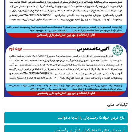
تبلیغات متنی
داغ ترین حوادث رفسنجان را اینجا بخوانید
از مدیران غافل تا ماهیگیران قابل در رفسنجان