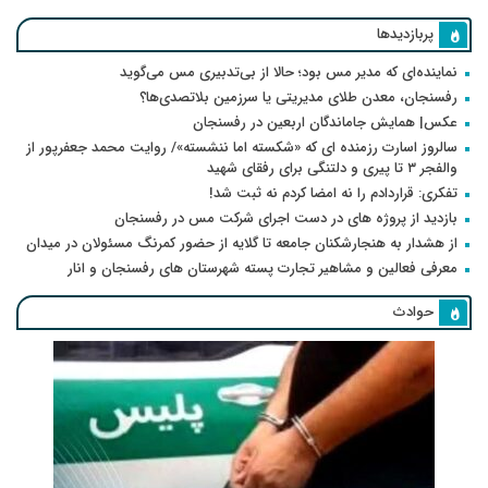
پربازدیدها
نماینده‌ای که مدیر مس بود؛ حالا از بی‌تدبیری مس می‌گوید
رفسنجان، معدن طلای مدیریتی یا سرزمین بلاتصدی‌ها؟
عکس| همایش جاماندگان اربعین در رفسنجان
سالروز اسارت رزمنده ای که «شکسته اما ننشسته»/ روایت محمد جعفرپور از
والفجر ۳ تا پیری و دلتنگی برای رفقای شهید
تفکری: قراردادم را نه امضا کردم نه ثبت شد!
بازدید از پروژه های در دست اجرای شرکت مس در رفسنجان
از هشدار به هنجارشکنان جامعه تا گلایه از حضور کمرنگ مسئولان در میدان
معرفی فعالین و مشاهیر تجارت پسته شهرستان های رفسنجان و انار
حوادث