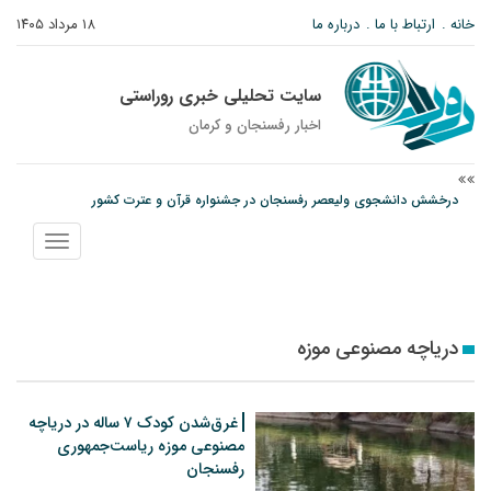
خانه
ارتباط با ما
درباره ما
۱۸ مرداد ۱۴۰۵
سایت تحلیلی خبری روراستی
اخبار رفسنجان و كرمان
درخشش دانشجوی ولیعصر رفسنجان در جشنواره قرآن و عترت کشور
امام جمعه رفسنجان: تقوا لازمه حرفه خبرنگاری است
نمایش
پیش‌بینی هواشناسی برای استان کرمان؛ از وزش باد و گردوخاک تا رگبار و رعدوبرق
منو
دریاچه مصنوعی موزه
غرق‌شدن کودک ۷ ساله در دریاچه
مصنوعی موزه ریاست‌جمهوری
رفسنجان