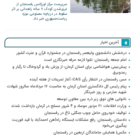
سرپرست مرکز اورژانس رفسنجان از
غرق‌شدن کودک ۷ ساله زاهدانی بر اثر
سقوط در دریاچه مصنوعی موزه
ریاست‌جمهوری خبر داد.
آخرین اخبار
درخشش دانشجوی ولیعصر رفسنجان در جشنواره قرآن و عترت کشور
امام جمعه رفسنجان: تقوا لازمه حرفه خبرنگاری است
پیش‌بینی هواشناسی برای استان کرمان؛ از وزش باد و گردوخاک تا رگبار و
رعدوبرق
مس رفسنجان در انتظار رأی CAS؛ آغاز تمرینات از هفته آینده
پیام رئیس کل دادگستری استان کرمان به مناسبت ۱۷ مردادماه سالروز شهادت
شهید صارمی و روز خبرنگار
نانوایی های نوق زیر ذره بین معاون توسعه
وزارت اطلاعات: ۲۱ مزدور موساد و ۴ شرور مسلح در کرمان بازداشت شدند
توقیف خودروی حامل چوب جنگلی تاغ در رفسنجان
دادستان رفسنجان: رفع مشکلات ایستگاه راه‌آهن احمدآباد با قید فوریت
پیگیری می‌شود
عکس| همایش جاماندگان اربعین در رفسنجان