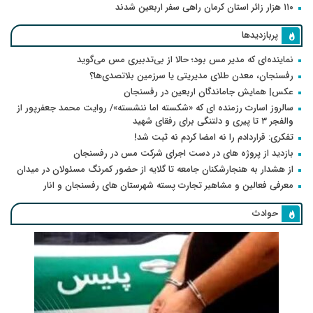
۱۱۰ هزار زائر استان کرمان راهی سفر اربعین شدند
پربازدیدها
نماینده‌ای که مدیر مس بود؛ حالا از بی‌تدبیری مس می‌گوید
رفسنجان، معدن طلای مدیریتی یا سرزمین بلاتصدی‌ها؟
عکس| همایش جاماندگان اربعین در رفسنجان
سالروز اسارت رزمنده ای که «شکسته اما ننشسته»/ روایت محمد جعفرپور از
والفجر ۳ تا پیری و دلتنگی برای رفقای شهید
تفکری: قراردادم را نه امضا کردم نه ثبت شد!
بازدید از پروژه های در دست اجرای شرکت مس در رفسنجان
از هشدار به هنجارشکنان جامعه تا گلایه از حضور کمرنگ مسئولان در میدان
معرفی فعالین و مشاهیر تجارت پسته شهرستان های رفسنجان و انار
حوادث