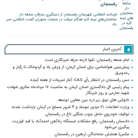
رفسنجان
فرمانده انتظامی شهرستان رفسنجان از دستگیری سارقان سابقه دار
ساختمان‌های نیمه کاره هنگام سرقت در عملیات ماموران گشت انتظامی خبر
داد.
آخرین اخبار
امام جمعه رفسنجان: تقوا لازمه حرفه خبرنگاری است
پیش‌بینی هواشناسی برای استان کرمان؛ از وزش باد و گردوخاک تا رگبار و
رعدوبرق
مس رفسنجان در انتظار رأی CAS؛ آغاز تمرینات از هفته آینده
پیام رئیس کل دادگستری استان کرمان به مناسبت ۱۷ مردادماه سالروز شهادت
شهید صارمی و روز خبرنگار
نانوایی های نوق زیر ذره بین معاون توسعه
وزارت اطلاعات: ۲۱ مزدور موساد و ۴ شرور مسلح در کرمان بازداشت شدند
توقیف خودروی حامل چوب جنگلی تاغ در رفسنجان
دادستان رفسنجان: رفع مشکلات ایستگاه راه‌آهن احمدآباد با قید فوریت
پیگیری می‌شود
عکس| همایش جاماندگان اربعین در رفسنجان