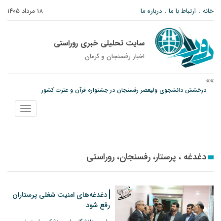
خانه
ارتباط با ما
درباره ما
۱۸ مرداد ۱۴۰۵
سایت تحلیلی خبری روراستی
اخبار رفسنجان و كرمان
درخشش دانشجوی ولیعصر رفسنجان در جشنواره قرآن و عترت کشور
امام جمعه رفسنجان: تقوا لازمه حرفه خبرنگاری است
نمایش
پیش‌بینی هواشناسی برای استان کرمان؛ از وزش باد و گردوخاک تا رگبار و رعدوبرق
منو
دغدغه ، پرستار، رفسنجان، روراستی
دغدغه‌های امنیت شغلی پرستاران
رفع شود