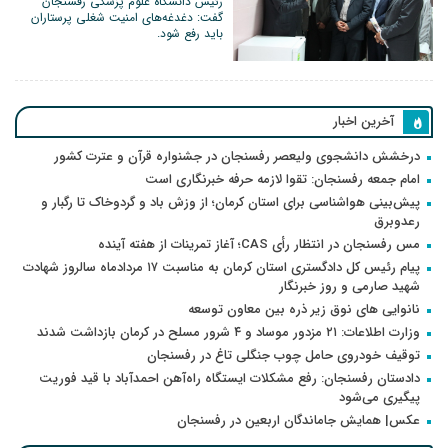
رئیس دانشگاه علوم پزشکی رفسنجان
گفت: دغدغه‌های امنیت شغلی پرستاران
باید رفع شود.
آخرین اخبار
درخشش دانشجوی ولیعصر رفسنجان در جشنواره قرآن و عترت کشور
امام جمعه رفسنجان: تقوا لازمه حرفه خبرنگاری است
پیش‌بینی هواشناسی برای استان کرمان؛ از وزش باد و گردوخاک تا رگبار و
رعدوبرق
مس رفسنجان در انتظار رأی CAS؛ آغاز تمرینات از هفته آینده
پیام رئیس کل دادگستری استان کرمان به مناسبت ۱۷ مردادماه سالروز شهادت
شهید صارمی و روز خبرنگار
نانوایی های نوق زیر ذره بین معاون توسعه
وزارت اطلاعات: ۲۱ مزدور موساد و ۴ شرور مسلح در کرمان بازداشت شدند
توقیف خودروی حامل چوب جنگلی تاغ در رفسنجان
دادستان رفسنجان: رفع مشکلات ایستگاه راه‌آهن احمدآباد با قید فوریت
پیگیری می‌شود
عکس| همایش جاماندگان اربعین در رفسنجان