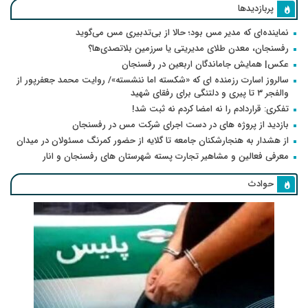
پربازدیدها
نماینده‌ای که مدیر مس بود؛ حالا از بی‌تدبیری مس می‌گوید
رفسنجان، معدن طلای مدیریتی یا سرزمین بلاتصدی‌ها؟
عکس| همایش جاماندگان اربعین در رفسنجان
سالروز اسارت رزمنده ای که «شکسته اما ننشسته»/ روایت محمد جعفرپور از
والفجر ۳ تا پیری و دلتنگی برای رفقای شهید
تفکری: قراردادم را نه امضا کردم نه ثبت شد!
بازدید از پروژه های در دست اجرای شرکت مس در رفسنجان
از هشدار به هنجارشکنان جامعه تا گلایه از حضور کمرنگ مسئولان در میدان
معرفی فعالین و مشاهیر تجارت پسته شهرستان های رفسنجان و انار
حوادث