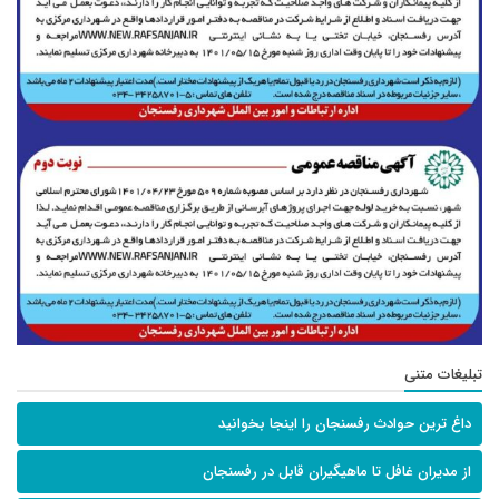
تبلیغات متنی
داغ ترین حوادث رفسنجان را اینجا بخوانید
از مدیران غافل تا ماهیگیران قابل در رفسنجان