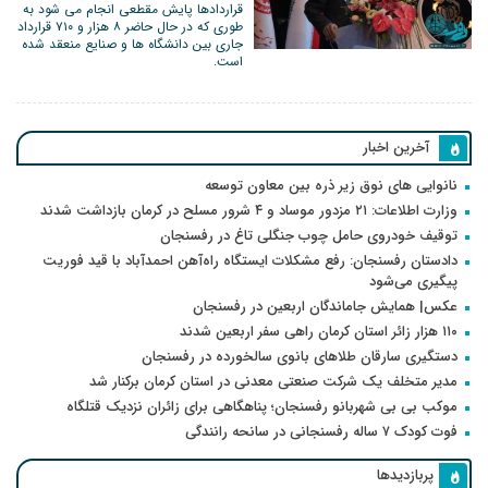
قراردادها پایش مقطعی انجام می شود به
طوری که در حال حاضر ۸ هزار و ۷۱۰ قرارداد
جاری بین دانشگاه ها و صنایع منعقد شده
است.
آخرین اخبار
نانوایی های نوق زیر ذره بین معاون توسعه
وزارت اطلاعات: ۲۱ مزدور موساد و ۴ شرور مسلح در کرمان بازداشت شدند
توقیف خودروی حامل چوب جنگلی تاغ در رفسنجان
دادستان رفسنجان: رفع مشکلات ایستگاه راه‌آهن احمدآباد با قید فوریت
پیگیری می‌شود
عکس| همایش جاماندگان اربعین در رفسنجان
۱۱۰ هزار زائر استان کرمان راهی سفر اربعین شدند
دستگیری سارقان طلاهای بانوی سالخورده در رفسنجان
مدیر متخلف یک شرکت صنعتی معدنی در استان کرمان برکنار شد
موکب بی بی شهربانو رفسنجان؛ پناهگاهی برای زائران نزدیک قتلگاه
فوت کودک ۷ ساله رفسنجانی در سانحه رانندگی
پربازدیدها