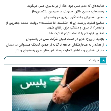
نماینده‌ای که مدیر مس بود؛ حالا از بی‌تدبیری مس می‌گوید
رفسنجان، معدن طلای مدیریتی یا سرزمین بلاتصدی‌ها؟
عکس| همایش جاماندگان اربعین در رفسنجان
سالروز اسارت رزمنده ای که «شکسته اما ننشسته»/ روایت محمد جعفرپور از
والفجر ۳ تا پیری و دلتنگی برای رفقای شهید
تفکری: قراردادم را نه امضا کردم نه ثبت شد!
بازدید از پروژه های در دست اجرای شرکت مس در رفسنجان
از هشدار به هنجارشکنان جامعه تا گلایه از حضور کمرنگ مسئولان در میدان
معرفی فعالین و مشاهیر تجارت پسته شهرستان های رفسنجان و انار
حوادث