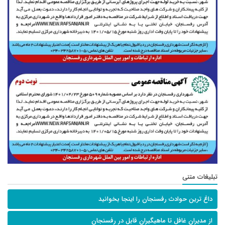
تبلیغات متنی
داغ ترین حوادث رفسنجان را اینجا بخوانید
از مدیران غافل تا ماهیگیران قابل در رفسنجان