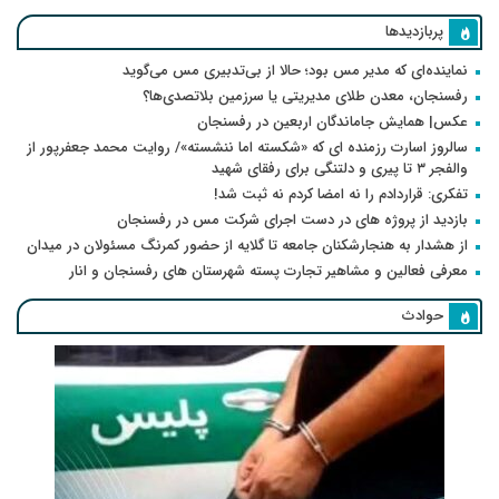
پربازدیدها
نماینده‌ای که مدیر مس بود؛ حالا از بی‌تدبیری مس می‌گوید
رفسنجان، معدن طلای مدیریتی یا سرزمین بلاتصدی‌ها؟
عکس| همایش جاماندگان اربعین در رفسنجان
سالروز اسارت رزمنده ای که «شکسته اما ننشسته»/ روایت محمد جعفرپور از
والفجر ۳ تا پیری و دلتنگی برای رفقای شهید
تفکری: قراردادم را نه امضا کردم نه ثبت شد!
بازدید از پروژه های در دست اجرای شرکت مس در رفسنجان
از هشدار به هنجارشکنان جامعه تا گلایه از حضور کمرنگ مسئولان در میدان
معرفی فعالین و مشاهیر تجارت پسته شهرستان های رفسنجان و انار
حوادث