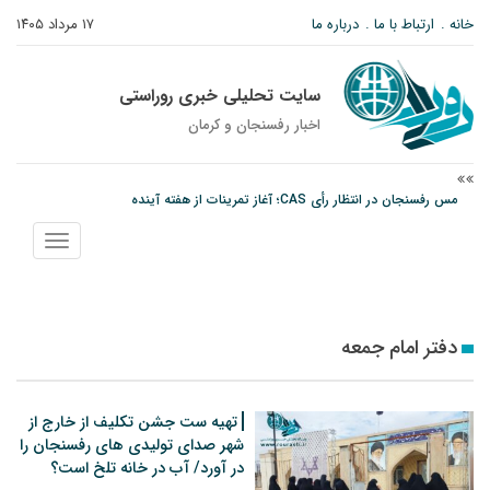
خانه
ارتباط با ما
درباره ما
۱۷ مرداد ۱۴۰۵
سایت تحلیلی خبری روراستی
اخبار رفسنجان و كرمان
مس رفسنجان در انتظار رأی CAS؛ آغاز تمرینات از هفته آینده
پیام رئیس کل دادگستری استان کرمان به مناسبت ۱۷ مردادماه سالروز شهادت شهید
نمایش
صارمی و روز خبرنگار
منو
نانوایی های نوق زیر ذره بین معاون توسعه
دفتر امام جمعه
تهیه ست جشن تکلیف از خارج از
شهر صدای تولیدی های رفسنجان را
در آورد/ آب در خانه تلخ است؟