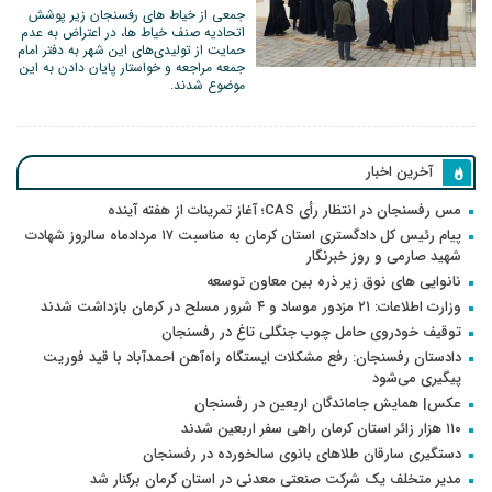
جمعی از خیاط های رفسنجان زیر پوشش
اتحادیه صنف خیاط ها، در اعتراض به عدم
حمایت از تولیدی‌های این شهر به دفتر امام
جمعه مراجعه و خواستار پایان دادن به این
موضوع شدند.
آخرین اخبار
مس رفسنجان در انتظار رأی CAS؛ آغاز تمرینات از هفته آینده
پیام رئیس کل دادگستری استان کرمان به مناسبت ۱۷ مردادماه سالروز شهادت
شهید صارمی و روز خبرنگار
نانوایی های نوق زیر ذره بین معاون توسعه
وزارت اطلاعات: ۲۱ مزدور موساد و ۴ شرور مسلح در کرمان بازداشت شدند
توقیف خودروی حامل چوب جنگلی تاغ در رفسنجان
دادستان رفسنجان: رفع مشکلات ایستگاه راه‌آهن احمدآباد با قید فوریت
پیگیری می‌شود
عکس| همایش جاماندگان اربعین در رفسنجان
۱۱۰ هزار زائر استان کرمان راهی سفر اربعین شدند
دستگیری سارقان طلاهای بانوی سالخورده در رفسنجان
مدیر متخلف یک شرکت صنعتی معدنی در استان کرمان برکنار شد