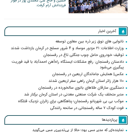
حسین و حاج علی محمدی پور در جوار
فرزندانش آرام گرفت.
آخرین اخبار
نانوایی های نوق زیر ذره بین معاون توسعه
وزارت اطلاعات: ۲۱ مزدور موساد و ۴ شرور مسلح در کرمان بازداشت شدند
توقیف خودروی حامل چوب جنگلی تاغ در رفسنجان
دادستان رفسنجان: رفع مشکلات ایستگاه راه‌آهن احمدآباد با قید فوریت
پیگیری می‌شود
عکس| همایش جاماندگان اربعین در رفسنجان
۱۱۰ هزار زائر استان کرمان راهی سفر اربعین شدند
دستگیری سارقان طلاهای بانوی سالخورده در رفسنجان
مدیر متخلف یک شرکت صنعتی معدنی در استان کرمان برکنار شد
موکب بی بی شهربانو رفسنجان؛ پناهگاهی برای زائران نزدیک قتلگاه
فوت کودک ۷ ساله رفسنجانی در سانحه رانندگی
پربازدیدها
نماینده‌ای که مدیر مس بود؛ حالا از بی‌تدبیری مس می‌گوید