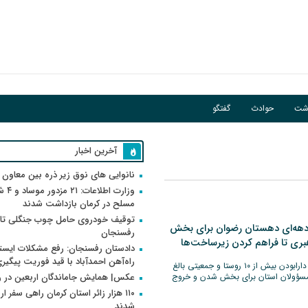
اشت
حوادث
گفتگو
آخرین اخبار
نانوایی های نوق زیر ذره بین معاون
وزارت اطلاعات
مسلح در کرمان بازداشت شدند
توقیف خودروی حامل چوب جنگلی تاغ
 دهه‌ای دهستان رضوان برای بخش
رفسنجان
هبری تا فراهم کردن زیرساخت‌ها
دادستان رفسنجان: رفع مشکلات ایست
راه‌آهن احمدآباد با قید فوریت پیگیر
دهستان رضوان رفسنجان با دارابودن بیش از ۱۰ روستا و جمعیتی بالغ
صمیم مسؤولان استان برای بخش شدن و خروج
عکس| همایش جاماندگان اربعین در 
۱۱۰ هزار زائر استان کرمان راهی سفر ا
شدند