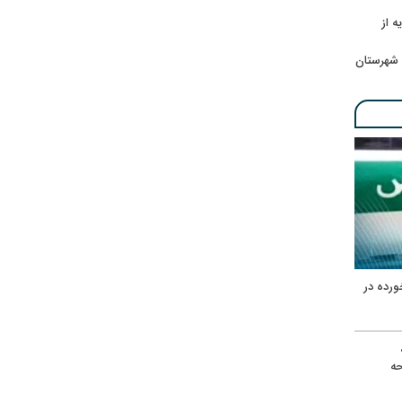
ه از
 شهرستان
ورده در
ه
حه