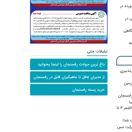
رده در
 در
گاهی
حه
تبلیغات متنی
داغ ترین حوادث رفسنجان را اینجا بخوانید
‌تدبیری
از مدیران غافل تا ماهیگیران قابل در رفسنجان
زمین
خرید پسته رفسنجان
رفسنجان
ا
ننشسته»/ روایت محمد جعفرپور از والفجر ۳ تا
ت شد!
 شرکت مس