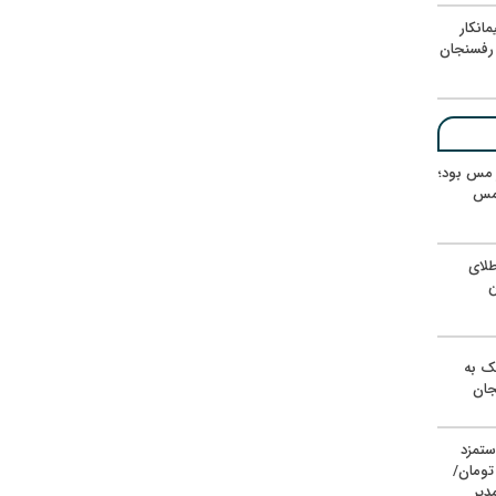
انکار
رفسنجان
ر مس بود؛
 مس
لای
ن
یک به
جان
ستمزد
یون تومان/
دیر