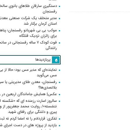
دستگیری سارقان طلاهای بانوی سالخو
رفسنجان
مدیر متخلف یک شرکت صنعتی معدنی
استان کرمان برکنار شد
موکب بی بی شهربانو رفسنجان؛ پناه
برای زائران نزدیک قتلگاه
فوت کودک ۷ ساله رفسنجانی در سان
رانندگی
پربازدیدها
نماینده‌ای که مدیر مس بود؛ حالا از بی
مس می‌گوید
رفسنجان، معدن طلای مدیریتی یا سر
بلاتصدی‌ها؟
عکس| همایش جاماندگان اربعین در 
سالروز اسارت رزمنده ای که «شکسته ام
پیری و دلتنگی برای رفقای شهید
تفکری: قراردادم را نه امضا کردم نه ثب
بازدید از پروژه های در دست اجرای