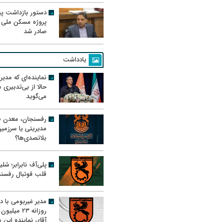
دستور بازداشت پیم
پروژه مسکن ملی 
صادر شد
یادداشت
نماینده‌ای که مدی
حالا از بی‌تدبیری
می‌گوید
رفسنجان، معدن ط
مدیریتی یا سرزمی
بلاتصدی‌ها؟
پلی‌آف نابرابر؛ شل
قلب فوتبال رفسن
مدیر غیربومی با د
روزانه ۲۳ میل
آقای نماینده این م