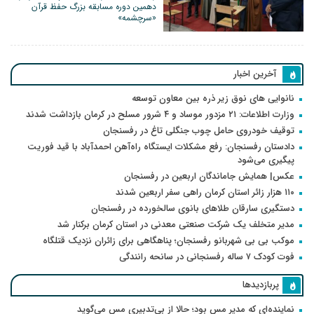
دهمین دوره مسابقه بزرگ حفظ قرآن
«سرچشمه»
آخرین اخبار
نانوایی های نوق زیر ذره بین معاون توسعه
وزارت اطلاعات: ۲۱ مزدور موساد و ۴ شرور مسلح در کرمان بازداشت شدند
توقیف خودروی حامل چوب جنگلی تاغ در رفسنجان
دادستان رفسنجان: رفع مشکلات ایستگاه راه‌آهن احمدآباد با قید فوریت
پیگیری می‌شود
عکس| همایش جاماندگان اربعین در رفسنجان
۱۱۰ هزار زائر استان کرمان راهی سفر اربعین شدند
دستگیری سارقان طلاهای بانوی سالخورده در رفسنجان
مدیر متخلف یک شرکت صنعتی معدنی در استان کرمان برکنار شد
موکب بی بی شهربانو رفسنجان؛ پناهگاهی برای زائران نزدیک قتلگاه
فوت کودک ۷ ساله رفسنجانی در سانحه رانندگی
پربازدیدها
نماینده‌ای که مدیر مس بود؛ حالا از بی‌تدبیری مس می‌گوید