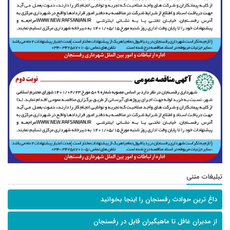
تبلیغات متنی
داغ ترین حوادث رفسنجان را اینجا بخوانید
از مدیران غافل تا ماهیگیران قابل در رفسنجان