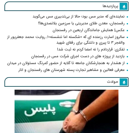
پربازدیدها
نماینده‌ای که مدیر مس بود؛ حالا از بی‌تدبیری مس می‌گوید
رفسنجان، معدن طلای مدیریتی یا سرزمین بلاتصدی‌ها؟
عکس| همایش جاماندگان اربعین در رفسنجان
سالروز اسارت رزمنده ای که «شکسته اما ننشسته»/ روایت محمد جعفرپور از
والفجر ۳ تا پیری و دلتنگی برای رفقای شهید
تفکری: قراردادم را نه امضا کردم نه ثبت شد!
بازدید از پروژه های در دست اجرای شرکت مس در رفسنجان
از هشدار به هنجارشکنان جامعه تا گلایه از حضور کمرنگ مسئولان در میدان
معرفی فعالین و مشاهیر تجارت پسته شهرستان های رفسنجان و انار
حوادث