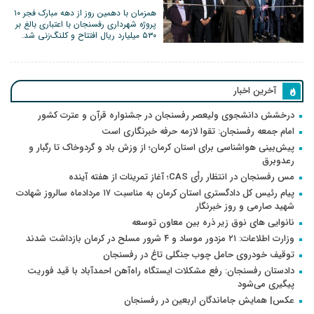
همزمان با دهمین روز از دهه مبارک فجر ۱۰
پروژه شهرداری رفسنجان با اعتباری بالغ بر
۵۳۰ میلیارد ریال افتتاح و کلنگ‌زنی شد.
آخرین اخبار
درخشش دانشجوی ولیعصر رفسنجان در جشنواره قرآن و عترت کشور
امام جمعه رفسنجان: تقوا لازمه حرفه خبرنگاری است
پیش‌بینی هواشناسی برای استان کرمان؛ از وزش باد و گردوخاک تا رگبار و
رعدوبرق
مس رفسنجان در انتظار رأی CAS؛ آغاز تمرینات از هفته آینده
پیام رئیس کل دادگستری استان کرمان به مناسبت ۱۷ مردادماه سالروز شهادت
شهید صارمی و روز خبرنگار
نانوایی های نوق زیر ذره بین معاون توسعه
وزارت اطلاعات: ۲۱ مزدور موساد و ۴ شرور مسلح در کرمان بازداشت شدند
توقیف خودروی حامل چوب جنگلی تاغ در رفسنجان
دادستان رفسنجان: رفع مشکلات ایستگاه راه‌آهن احمدآباد با قید فوریت
پیگیری می‌شود
عکس| همایش جاماندگان اربعین در رفسنجان