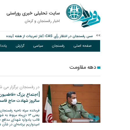
سایت تحلیلی خبری روراستی
اخبار رفسنجان و كرمان
مس رفسنجان در انتظار رأی CAS؛ آغاز تمرینات از هفته آینده
پیام رئیس کل دادگستری استان کرمان به مناسبت ۱۷ مردادماه سالروز شهادت شهید صارمی و روز خبرنگار
صفحه اصلی
رفسنجان
سیاسی
گزارش
یادد
نانوایی های نوق زیر ذره بین معاون توسعه
دهه مقاومت
در رفسنجان برگزار می ش
اجتماع بزرگ «فاطمیون»
سالروز شهادت حاج قاسم
فرمانده سپاه ناحیه رفسنجان
یعنی ۱۳ دی‌ماه مربوط
قالب یادواره شهدای مدافع ح
امیدواریم برنامه‌ای در شأن ش