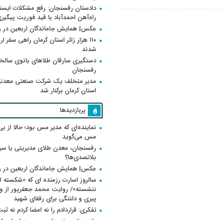
دادستان رفسنجان: رفع مشکلات ایست
راه‌آهن احمدآباد با قید فوریت پیگیر
عکس| همایش جاماندگان اربعین در 
۱۱۰ هزار زائر استان کرمان راهی سفر ا
شدند
دستگیری سارقان طلاهای بانوی سالخو
رفسنجان
مدیر متخلف یک شرکت صنعتی معدنی
استان کرمان برکنار شد
پربازدیدها
نماینده‌ای که مدیر مس بود؛ حالا از بی
مس می‌گوید
رفسنجان، معدن طلای مدیریتی یا سر
بلاتصدی‌ها؟
عکس| همایش جاماندگان اربعین در 
سالروز اسارت رزمنده ای که «شکسته ام
پیری و دلتنگی برای رفقای شهید
تفکری: قراردادم را نه امضا کردم نه ثب