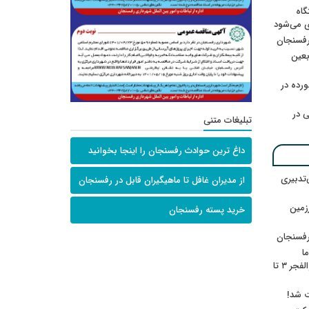
گاه
ی می‌شود
رفسنجان
ربعین
رده در
 در
تبلیغات متنی
داغ ترین حوادث رفسنجان را اینجا بخوانید
‌تدبیری
از مدیران غافل تا ماهیگیران قابل در رفسنجان
زمین
خرید پسته رفسنجان
رفسنجان
ا
ننشسته»/ روایت محمد جعفرپور از والفجر ۳ تا
ت شد!