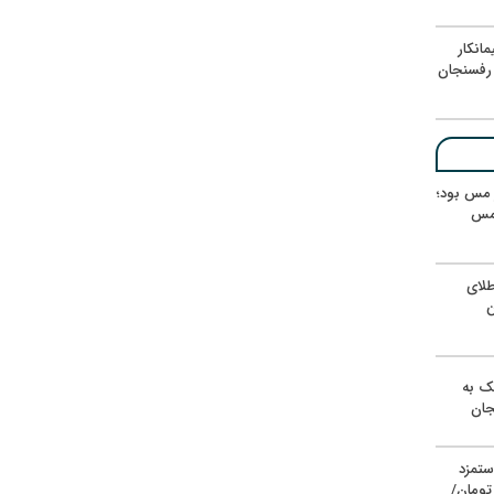
انکار
رفسنجان
ر مس بود؛
 مس
لای
ن
یک به
جان
ستمزد
یون تومان/