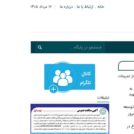
خانه
ارتباط با ما
درباره ما
۱۷ مرداد ۱۴۰۵
در انتظار رأی CAS؛ آغاز تمرینات
به
هید
تبلیغات
 توسعه
: ۲۱ مزدور موساد و ۴ شرور
 در