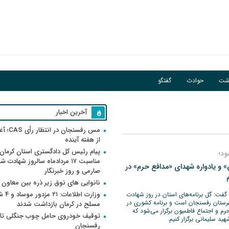
اشت
حوادث
گفتگو
آخرین اخبار
مس رفسنجان 
از هفته آینده
پیام رئیس کل دادگستری استان کرمان 
ود؛
مناسبت ۱۷ مردادماه سالروز شهادت ش
 و یادواره شهدای «مدافع حرم» در
صارمی و روز خبرنگار
نانوایی های نوق زیر ذره بین معاون
وزارت اطلاعات
 گفت: گل برنامه‌های استان در روز شهادت
 به شهرستان رفسنجان است و برنامه کشوری در
مسلح در کرمان بازداشت شدند
رم و اجتماع فاطمیون برگزار می‌شود که
توقیف خودروی حامل چوب جنگلی تاغ
هید سلیمانی برگزار کنیم.
رفسنجان