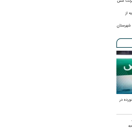
 شرکت مس
ه از
 شهرستان
ورده در
ه
حه