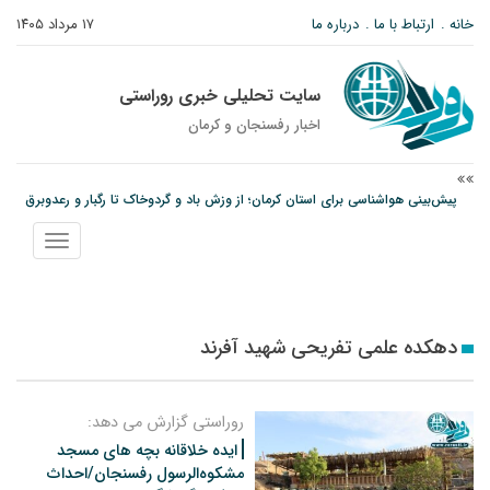
خانه
ارتباط با ما
درباره ما
۱۷ مرداد ۱۴۰۵
سایت تحلیلی خبری روراستی
اخبار رفسنجان و كرمان
پیش‌بینی هواشناسی برای استان کرمان؛ از وزش باد و گردوخاک تا رگبار و رعدوبرق
مس رفسنجان در انتظار رأی CAS؛ آغاز تمرینات از هفته آینده
نمایش
پیام رئیس کل دادگستری استان کرمان به مناسبت ۱۷ مردادماه سالروز شهادت شهید
منو
صارمی و روز خبرنگار
دهکده علمی تفریحی شهید آفرند
روراستی گزارش می دهد:
ایده خلاقانه بچه های مسجد
مشکوه‌الرسول رفسنجان/احداث