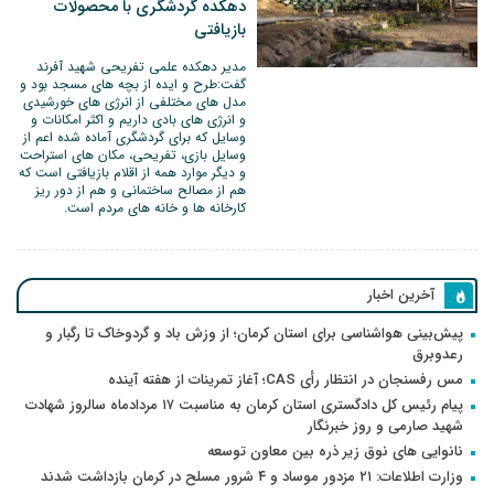
دهکده گردشگری با محصولات
بازیافتی
مدیر دهکده علمی تفریحی شهید آفرند
گفت:طرح و ایده از بچه های مسجد بود و
مدل های مختلفی از انرژی های خورشیدی
و انرژی های بادی داریم و اکثر امکانات و
وسایل که برای گردشگری آماده شده اعم از
وسایل بازی، تفریحی، مکان های استراحت
و دیگر موارد همه از اقلام بازیافتی است که
هم از مصالح ساختمانی و هم از دور ریز
کارخانه ها و خانه های مردم است.
آخرین اخبار
پیش‌بینی هواشناسی برای استان کرمان؛ از وزش باد و گردوخاک تا رگبار و
رعدوبرق
مس رفسنجان در انتظار رأی CAS؛ آغاز تمرینات از هفته آینده
پیام رئیس کل دادگستری استان کرمان به مناسبت ۱۷ مردادماه سالروز شهادت
شهید صارمی و روز خبرنگار
نانوایی های نوق زیر ذره بین معاون توسعه
وزارت اطلاعات: ۲۱ مزدور موساد و ۴ شرور مسلح در کرمان بازداشت شدند