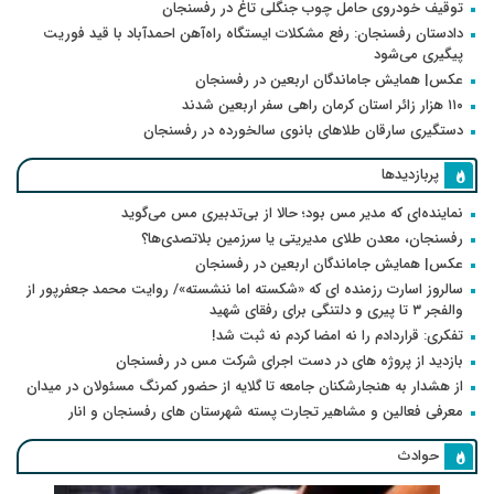
توقیف خودروی حامل چوب جنگلی تاغ در رفسنجان
دادستان رفسنجان: رفع مشکلات ایستگاه راه‌آهن احمدآباد با قید فوریت
پیگیری می‌شود
عکس| همایش جاماندگان اربعین در رفسنجان
۱۱۰ هزار زائر استان کرمان راهی سفر اربعین شدند
دستگیری سارقان طلاهای بانوی سالخورده در رفسنجان
پربازدیدها
نماینده‌ای که مدیر مس بود؛ حالا از بی‌تدبیری مس می‌گوید
رفسنجان، معدن طلای مدیریتی یا سرزمین بلاتصدی‌ها؟
عکس| همایش جاماندگان اربعین در رفسنجان
سالروز اسارت رزمنده ای که «شکسته اما ننشسته»/ روایت محمد جعفرپور از
والفجر ۳ تا پیری و دلتنگی برای رفقای شهید
تفکری: قراردادم را نه امضا کردم نه ثبت شد!
بازدید از پروژه های در دست اجرای شرکت مس در رفسنجان
از هشدار به هنجارشکنان جامعه تا گلایه از حضور کمرنگ مسئولان در میدان
معرفی فعالین و مشاهیر تجارت پسته شهرستان های رفسنجان و انار
حوادث