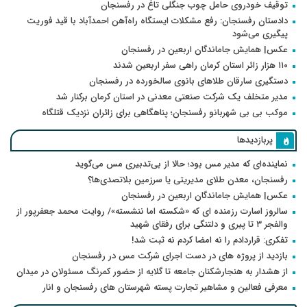
توقیف خودروی حامل چوب جنگلی تاغ در رفسنجان
دادستان رفسنجان: رفع مشکلات ایستگاه راه‌آهن احمدآباد با قید فوریت
پیگیری می‌شود
عکس| همایش جاماندگان اربعین در رفسنجان
۱۱۰ هزار زائر استان کرمان راهی سفر اربعین شدند
دستگیری سارقان طلاهای بانوی سالخورده در رفسنجان
مدیر متخلف یک شرکت صنعتی معدنی در استان کرمان برکنار شد
موکب بی بی شهربانو رفسنجان؛ پناهگاهی برای زائران نزدیک قتلگاه
پربازدیدها
نماینده‌ای که مدیر مس بود؛ حالا از بی‌تدبیری مس می‌گوید
رفسنجان، معدن طلای مدیریتی یا سرزمین بلاتصدی‌ها؟
عکس| همایش جاماندگان اربعین در رفسنجان
سالروز اسارت رزمنده ای که «شکسته اما ننشسته»/ روایت محمد جعفرپور از
والفجر ۳ تا پیری و دلتنگی برای رفقای شهید
تفکری: قراردادم را نه امضا کردم نه ثبت شد!
بازدید از پروژه های در دست اجرای شرکت مس در رفسنجان
از هشدار به هنجارشکنان جامعه تا گلایه از حضور کمرنگ مسئولان در میدان
معرفی فعالین و مشاهیر تجارت پسته شهرستان های رفسنجان و انار