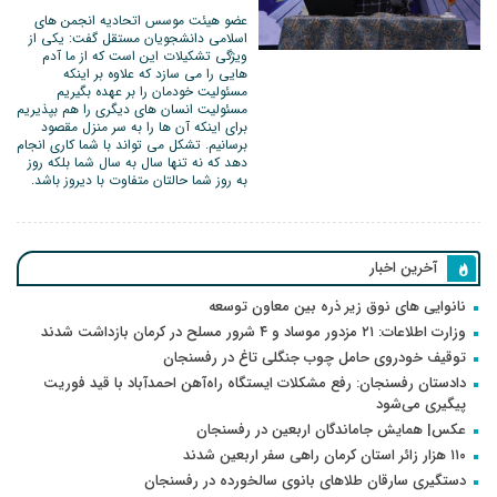
عضو هیئت موسس اتحادیه انجمن های
اسلامی دانشجویان مستقل گفت: یکی از
ویژگی تشکیلات این است که از ما آدم
هایی را می سازد که علاوه بر اینکه
مسئولیت خودمان را بر عهده بگیریم
مسئولیت انسان های دیگری را هم بپذیریم
برای اینکه آن ها را به سر منزل مقصود
برسانیم. تشکل می تواند با شما کاری انجام
دهد که نه تنها سال به سال شما بلکه روز
به روز شما حالتان متفاوت با دیروز باشد.
آخرین اخبار
نانوایی های نوق زیر ذره بین معاون توسعه
وزارت اطلاعات: ۲۱ مزدور موساد و ۴ شرور مسلح در کرمان بازداشت شدند
توقیف خودروی حامل چوب جنگلی تاغ در رفسنجان
دادستان رفسنجان: رفع مشکلات ایستگاه راه‌آهن احمدآباد با قید فوریت
پیگیری می‌شود
عکس| همایش جاماندگان اربعین در رفسنجان
۱۱۰ هزار زائر استان کرمان راهی سفر اربعین شدند
دستگیری سارقان طلاهای بانوی سالخورده در رفسنجان