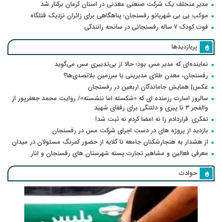
مدیر متخلف یک شرکت صنعتی معدنی در استان کرمان برکنار شد
موکب بی بی شهربانو رفسنجان؛ پناهگاهی برای زائران نزدیک قتلگاه
فوت کودک ۷ ساله رفسنجانی در سانحه رانندگی
پربازدیدها
نماینده‌ای که مدیر مس بود؛ حالا از بی‌تدبیری مس می‌گوید
رفسنجان، معدن طلای مدیریتی یا سرزمین بلاتصدی‌ها؟
عکس| همایش جاماندگان اربعین در رفسنجان
سالروز اسارت رزمنده ای که «شکسته اما ننشسته»/ روایت محمد جعفرپور از
والفجر ۳ تا پیری و دلتنگی برای رفقای شهید
تفکری: قراردادم را نه امضا کردم نه ثبت شد!
بازدید از پروژه های در دست اجرای شرکت مس در رفسنجان
از هشدار به هنجارشکنان جامعه تا گلایه از حضور کمرنگ مسئولان در میدان
معرفی فعالین و مشاهیر تجارت پسته شهرستان های رفسنجان و انار
حوادث