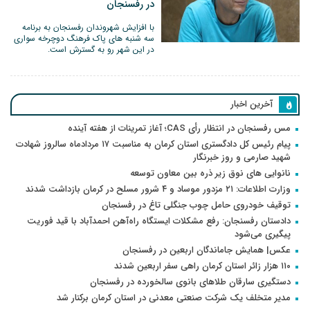
در رفسنجان
با افزایش شهروندان رفسنجان به برنامه
سه شنبه های پاک فرهنگ دوچرخه سواری
در این شهر رو به گسترش است.
آخرین اخبار
مس رفسنجان در انتظار رأی CAS؛ آغاز تمرینات از هفته آینده
پیام رئیس کل دادگستری استان کرمان به مناسبت ۱۷ مردادماه سالروز شهادت
شهید صارمی و روز خبرنگار
نانوایی های نوق زیر ذره بین معاون توسعه
وزارت اطلاعات: ۲۱ مزدور موساد و ۴ شرور مسلح در کرمان بازداشت شدند
توقیف خودروی حامل چوب جنگلی تاغ در رفسنجان
دادستان رفسنجان: رفع مشکلات ایستگاه راه‌آهن احمدآباد با قید فوریت
پیگیری می‌شود
عکس| همایش جاماندگان اربعین در رفسنجان
۱۱۰ هزار زائر استان کرمان راهی سفر اربعین شدند
دستگیری سارقان طلاهای بانوی سالخورده در رفسنجان
مدیر متخلف یک شرکت صنعتی معدنی در استان کرمان برکنار شد