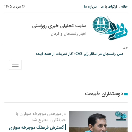
خانه
ارتباط با ما
درباره ما
۱۶ مرداد ۱۴۰۵
سایت تحلیلی خبری روراستی
اخبار رفسنجان و كرمان
مس رفسنجان در انتظار رأی CAS؛ آغاز تمرینات از هفته آینده
پیام رئیس کل دادگستری استان کرمان به مناسبت ۱۷ مردادماه سالروز شهادت شهید
نمایش
صارمی و روز خبرنگار
منو
نانوایی های نوق زیر ذره بین معاون توسعه
دوستداران طبیعت
در دورهمی دوچرخه سواران با
خبرنگاران مطرح شد
گسترش فرهنگ دوچرخه سواری