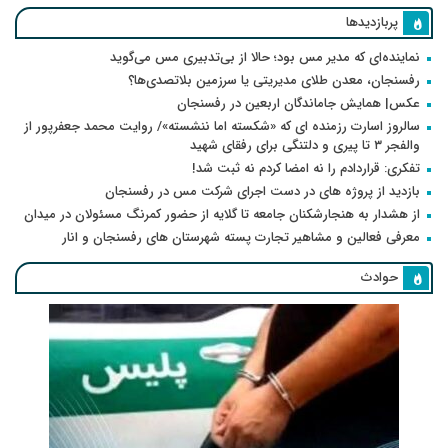
پربازدیدها
نماینده‌ای که مدیر مس بود؛ حالا از بی‌تدبیری مس می‌گوید
رفسنجان، معدن طلای مدیریتی یا سرزمین بلاتصدی‌ها؟
عکس| همایش جاماندگان اربعین در رفسنجان
سالروز اسارت رزمنده ای که «شکسته اما ننشسته»/ روایت محمد جعفرپور از
والفجر ۳ تا پیری و دلتنگی برای رفقای شهید
تفکری: قراردادم را نه امضا کردم نه ثبت شد!
بازدید از پروژه های در دست اجرای شرکت مس در رفسنجان
از هشدار به هنجارشکنان جامعه تا گلایه از حضور کمرنگ مسئولان در میدان
معرفی فعالین و مشاهیر تجارت پسته شهرستان های رفسنجان و انار
حوادث