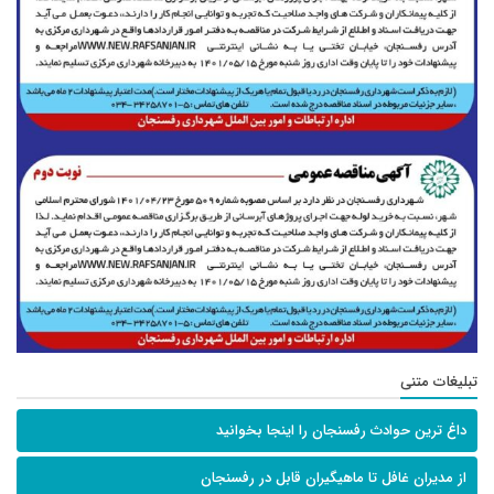
تبلیغات متنی
داغ ترین حوادث رفسنجان را اینجا بخوانید
از مدیران غافل تا ماهیگیران قابل در رفسنجان