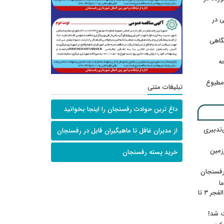
 در
گاهی
حه
امطبوع
تبلیغات متنی
داغ ترین حوادث رفسنجان را اینجا بخوانید
‌تدبیری
از مدیران غافل تا ماهیگیران قابل در رفسنجان
زمین
خرید پسته رفسنجان
رفسنجان
ا
ننشسته»/ روایت محمد جعفرپور از والفجر ۳ تا
ت شد!