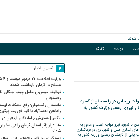
اشت
حوادث
گفتگو
فوریت پیگیری می‌شود
آخرین اخبار
وزارت اطلاعات
مسلح در کرمان بازداشت شدند
توقیف خودروی حامل چوب جنگلی تاغ
رفسنجان
دولت روحانی در رفسنجان؛از کمبود
دادستان رفسنجان: رفع مشکلات ایست
تقال نیروی رسمی وزارت کشور به
راه‌آهن احمدآباد با قید فوریت پیگیر
عکس| همایش جاماندگان اربعین در 
ن با کمبود نیرو مواجه است و مأمور به
۱۱۰ هزار زائر استان کرمان راهی سفر ا
ای اقماری مس و شهرداری در فرمانداری
شدند
ب یکی از کارمندان رسمی وزارت کشور به
دستگیری سارقان طلاهای بانوی سالخو