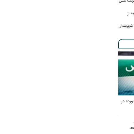
 شرکت مس
ه از
 شهرستان
ورده در
ه
حه