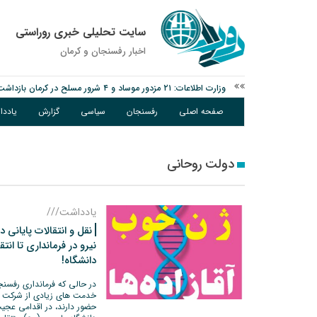
سایت تحلیلی خبری روراستی
اخبار رفسنجان و كرمان
وزارت اطلاعات: ۲۱ مزدور موساد و ۴ شرور مسلح در کرمان بازداشت شدند
توقیف خودروی حامل چوب جنگلی تاغ در رفسنجان
صفحه اصلی
رفسنجان
سیاسی
گزارش
یادد
دادستان رفسنجان: رفع مشکلات ایستگاه راه‌آهن احمدآباد با قید 
دولت روحانی
یادداشت///
نقل و انتقالات پایانی 
نیرو در فرمانداری تا ان
دانشگاه!
در حالی که فرمانداری رفسنجا
خدمت های زیادی از شرکت ه
حضور دارند، در اقدامی عجی