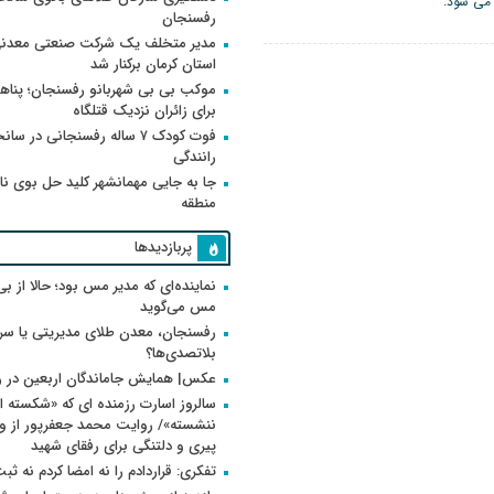
 می شود.
رفسنجان
مدیر متخلف یک شرکت صنعتی معدنی
استان کرمان برکنار شد
موکب بی بی شهربانو رفسنجان؛ پناه
برای زائران نزدیک قتلگاه
فوت کودک ۷ ساله رفسنجانی در سان
رانندگی
جا به جایی مهمانشهر کلید حل بوی ن
منطقه
پربازدیدها
نماینده‌ای که مدیر مس بود؛ حالا از بی
مس می‌گوید
رفسنجان، معدن طلای مدیریتی یا سر
بلاتصدی‌ها؟
عکس| همایش جاماندگان اربعین در 
سالروز اسارت رزمنده ای که «شکسته ام
پیری و دلتنگی برای رفقای شهید
تفکری: قراردادم را نه امضا کردم نه ثب