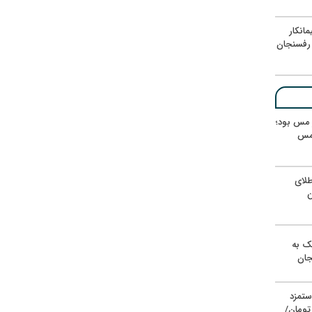
انکار
رفسنجان
ر مس بود؛
 مس
لای
ن
یک به
جان
ستمزد
یون تومان/