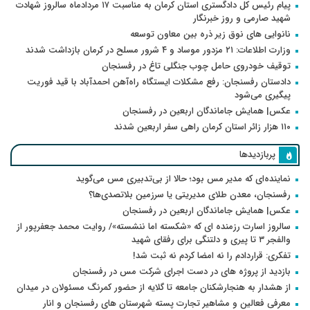
پیام رئیس کل دادگستری استان کرمان به مناسبت ۱۷ مردادماه سالروز شهادت
شهید صارمی و روز خبرنگار
نانوایی های نوق زیر ذره بین معاون توسعه
وزارت اطلاعات: ۲۱ مزدور موساد و ۴ شرور مسلح در کرمان بازداشت شدند
توقیف خودروی حامل چوب جنگلی تاغ در رفسنجان
دادستان رفسنجان: رفع مشکلات ایستگاه راه‌آهن احمدآباد با قید فوریت
پیگیری می‌شود
عکس| همایش جاماندگان اربعین در رفسنجان
۱۱۰ هزار زائر استان کرمان راهی سفر اربعین شدند
پربازدیدها
نماینده‌ای که مدیر مس بود؛ حالا از بی‌تدبیری مس می‌گوید
رفسنجان، معدن طلای مدیریتی یا سرزمین بلاتصدی‌ها؟
عکس| همایش جاماندگان اربعین در رفسنجان
سالروز اسارت رزمنده ای که «شکسته اما ننشسته»/ روایت محمد جعفرپور از
والفجر ۳ تا پیری و دلتنگی برای رفقای شهید
تفکری: قراردادم را نه امضا کردم نه ثبت شد!
بازدید از پروژه های در دست اجرای شرکت مس در رفسنجان
از هشدار به هنجارشکنان جامعه تا گلایه از حضور کمرنگ مسئولان در میدان
معرفی فعالین و مشاهیر تجارت پسته شهرستان های رفسنجان و انار